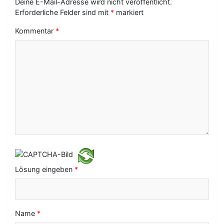
Deine E-Mail-Adresse wird nicht veröffentlicht.
-
Erforderliche Felder sind mit
*
markiert
N
Kommentar
*
a
v
i
g
a
t
i
o
Lösung eingeben
*
n
Name
*