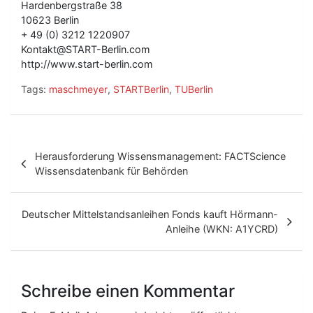
Hardenbergstraße 38
10623 Berlin
+ 49 (0) 3212 1220907
Kontakt@START-Berlin.com
http://www.start-berlin.com
Tags:
maschmeyer
,
STARTBerlin
,
TUBerlin
B
Herausforderung Wissensmanagement: FACTScience
e
Wissensdatenbank für Behörden
i
t
Deutscher Mittelstandsanleihen Fonds kauft Hörmann-
Anleihe (WKN: A1YCRD)
r
a
g
Schreibe einen Kommentar
s