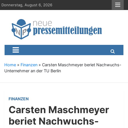
S
Donnerstag, August 6, 2026
k
i
p
t
o
c
Neue-Pressemitteilungen.d
Presseportal, Nachrichten, News, Meldungen, Wirtschaft
o
n
t
e
Home
»
Finanzen
»
Carsten Maschmeyer beriet Nachwuchs-
n
Unternehmer an der TU Berlin
t
FINANZEN
Carsten Maschmeyer
beriet Nachwuchs-