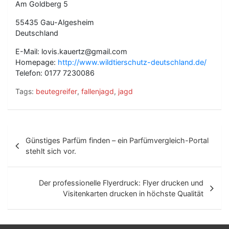
Am Goldberg 5
55435 Gau-Algesheim
Deutschland
E-Mail: lovis.kauertz@gmail.com
Homepage:
http://www.wildtierschutz-deutschland.de/
Telefon: 0177 7230086
Tags:
beutegreifer
,
fallenjagd
,
jagd
B
Günstiges Parfüm finden – ein Parfümvergleich-Portal
e
stehlt sich vor.
i
t
Der professionelle Flyerdruck: Flyer drucken und
Visitenkarten drucken in höchste Qualität
r
a