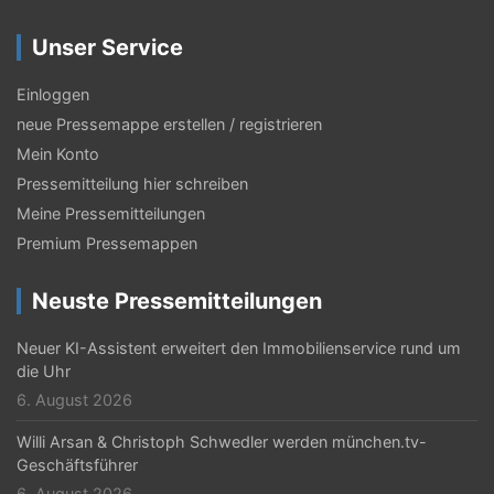
g
Unser Service
s
-
Einloggen
N
neue Pressemappe erstellen / registrieren
Mein Konto
a
Pressemitteilung hier schreiben
v
Meine Pressemitteilungen
i
Premium Pressemappen
g
Neuste Pressemitteilungen
a
t
Neuer KI-Assistent erweitert den Immobilienservice rund um
die Uhr
i
6. August 2026
o
Willi Arsan & Christoph Schwedler werden münchen.tv-
n
Geschäftsführer
6. August 2026