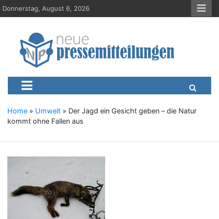
S
Donnerstag, August 6, 2026
k
i
p
t
o
c
Neue-Pressemitteilungen.d
Presseportal, Nachrichten, News, Meldungen, Wirtschaft
o
n
t
e
Home
»
Umwelt
»
Der Jagd ein Gesicht geben – die Natur
n
kommt ohne Fallen aus
t