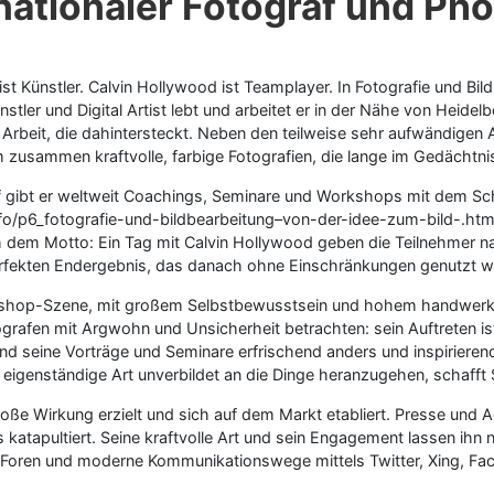
nationaler Fotograf und Ph
ist Künstler. Calvin Hollywood ist Teamplayer. In Fotografie und B
ler und Digital Artist lebt und arbeitet er in der Nähe von Heidelbe
 Arbeit, die dahintersteckt. Neben den teilweise sehr aufwändigen 
m zusammen kraftvolle, farbige Fotografien, die lange im Gedächtnis
ograf gibt er weltweit Coachings, Seminare und Workshops mit dem S
/p6_fotografie-und-bildbearbeitung–von-der-idee-zum-bild-.html –
ach dem Motto: Ein Tag mit Calvin Hollywood geben die Teilnehmer
erfekten Endergebnis, das danach ohne Einschränkungen genutzt w
oshop-Szene, mit großem Selbstbewusstsein und hohem handwerklic
ografen mit Argwohn und Unsicherheit betrachten: sein Auftreten is
ind seine Vorträge und Seminare erfrischend anders und inspiriere
 eigenständige Art unverbildet an die Dinge heranzugehen, schafft 
roße Wirkung erzielt und sich auf dem Markt etabliert. Presse und 
 katapultiert. Seine kraftvolle Art und sein Engagement lassen ihn
e-Foren und moderne Kommunikationswege mittels Twitter, Xing, Fa