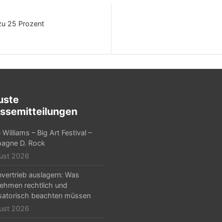
zu 25 Prozent
uste
ssemitteilungen
Williams – Big Art Festival –
agne D. Rock
ust 2026
nvertrieb auslagern: Was
ehmen rechtlich und
satorisch beachten müssen
ust 2026