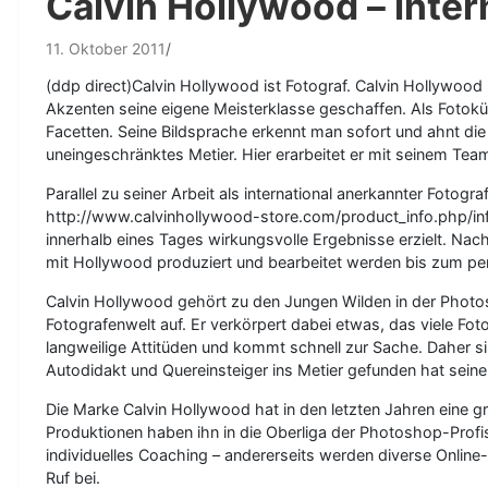
Calvin Hollywood – inter
11. Oktober 2011
(ddp direct)Calvin Hollywood ist Fotograf. Calvin Hollywood 
Akzenten seine eigene Meisterklasse geschaffen. Als Fotokünst
Facetten. Seine Bildsprache erkennt man sofort und ahnt die
uneingeschränktes Metier. Hier erarbeitet er mit seinem Tea
Parallel zu seiner Arbeit als international anerkannter Fot
http://www.calvinhollywood-store.com/product_info.php/info
innerhalb eines Tages wirkungsvolle Ergebnisse erzielt. N
mit Hollywood produziert und bearbeitet werden bis zum p
Calvin Hollywood gehört zu den Jungen Wilden in der Phot
Fotografenwelt auf. Er verkörpert dabei etwas, das viele Fot
langweilige Attitüden und kommt schnell zur Sache. Daher s
Autodidakt und Quereinsteiger ins Metier gefunden hat seine
Die Marke Calvin Hollywood hat in den letzten Jahren eine g
Produktionen haben ihn in die Oberliga der Photoshop-Profis
individuelles Coaching – andererseits werden diverse Onlin
Ruf bei.