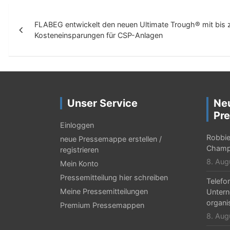
B
FLABEG entwickelt den neuen Ultimate Trough® mit bis 
e
Kosteneinsparungen für CSP-Anlagen
i
t
r
a
Unser Service
Ne
g
Pre
Einloggen
s
Robbie 
neue Pressemappe erstellen /
-
Champ
registrieren
8. Aug
Mein Konto
N
Pressemitteilung hier schreiben
Telefo
a
Meine Pressemitteilungen
Untern
v
organi
Premium Pressemappen
8. Aug
i