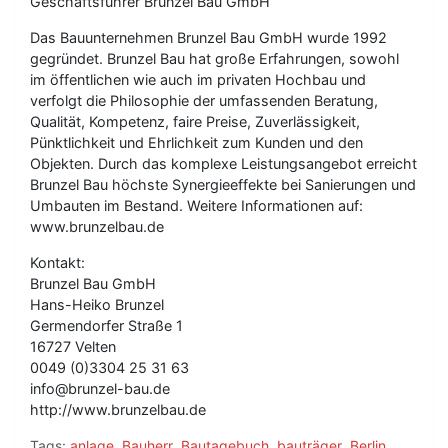
Geschäftsführer Brunzel Bau GmbH
Das Bauunternehmen Brunzel Bau GmbH wurde 1992
gegründet. Brunzel Bau hat große Erfahrungen, sowohl
im öffentlichen wie auch im privaten Hochbau und
verfolgt die Philosophie der umfassenden Beratung,
Qualität, Kompetenz, faire Preise, Zuverlässigkeit,
Pünktlichkeit und Ehrlichkeit zum Kunden und den
Objekten. Durch das komplexe Leistungsangebot erreicht
Brunzel Bau höchste Synergieeffekte bei Sanierungen und
Umbauten im Bestand. Weitere Informationen auf:
www.brunzelbau.de
Kontakt:
Brunzel Bau GmbH
Hans-Heiko Brunzel
Germendorfer Straße 1
16727 Velten
0049 (0)3304 25 31 63
info@brunzel-bau.de
http://www.brunzelbau.de
Tags:
anlage
,
Bauherr
,
Bautagebuch
,
bauträger
,
Berlin
,