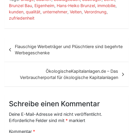
Brunzel Bau
,
Eigenheim
,
Hans-Heiko Brunzel
,
immobilie
,
kunden
,
qualität
,
unternehmer
,
Velten
,
Verordnung
,
zufriedenheit
B
Flauschige Werbeträger und Plüschtiere sind begehrte
e
Werbegeschenke
i
t
ÖkologischeKapitalanlagen.de – Das
Verbraucherportal für ökologische Kapitalanlagen
r
a
g
Schreibe einen Kommentar
s
Deine E-Mail-Adresse wird nicht veröffentlicht.
-
Erforderliche Felder sind mit
*
markiert
Kommentar
*