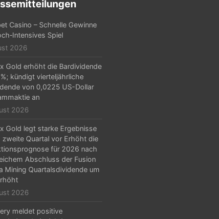
ssemitteilungen
et Casino – Schnelle Gewinne
ch‑Intensives Spiel
ust 2026
x Gold erhöht die Bardividende
%; kündigt vierteljährliche
idende von 0,0225 US-Dollar
ammaktie an
ust 2026
x Gold legt starke Ergebnisse
s zweite Quartal vor Erhöht die
tionsprognose für 2026 nach
reichem Abschluss der Fusion
la Mining Quartalsdividende um
rhöht
ust 2026
ery meldet positive