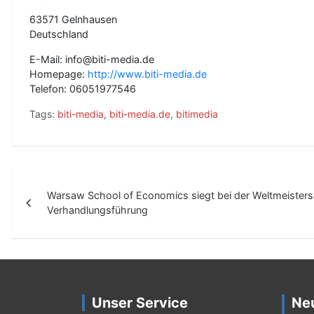
63571 Gelnhausen
Deutschland
E-Mail: info@biti-media.de
Homepage:
http://www.biti-media.de
Telefon: 06051977546
Tags:
biti-media
,
biti-media.de
,
bitimedia
B
Warsaw School of Economics siegt bei der Weltmeistersc
e
Verhandlungsführung
i
t
r
a
Unser Service
Ne