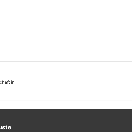
haft in
uste