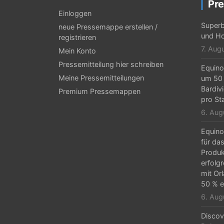
g
Pre
Einloggen
s
Superb
neue Pressemappe erstellen /
-
und Ho
registrieren
7. Aug
Mein Konto
N
Pressemitteilung hier schreiben
Equino
a
Meine Pressemitteilungen
um 50 
v
Bardiv
Premium Pressemappen
pro St
i
6. Aug
g
Equino
a
für da
Produk
t
erfolg
i
mit Or
50 % e
o
6. Aug
n
Discov