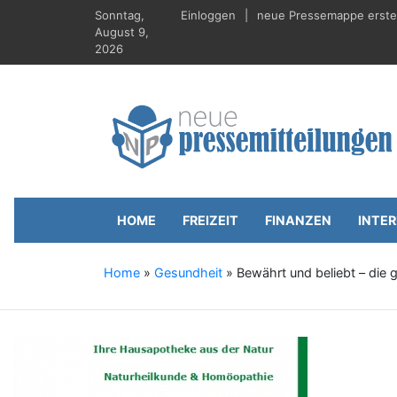
S
Sonntag,
Einloggen
neue Pressemappe erstell
k
August 9,
i
2026
p
t
o
c
o
n
t
Neue-Pressemitt
Presseportal, Nachrichten, News, Meldungen, 
e
n
HOME
FREIZEIT
FINANZEN
INTE
t
Home
»
Gesundheit
»
Bewährt und beliebt – die 