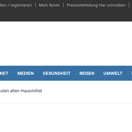
en / registrieren
Mein Konto
Pressemitteilung hier schreiben
eilungen.de
Wirtschaft
RNET
MEDIEN
GESUNDHEIT
REISEN
UMWELT
guten alten Hausmittel