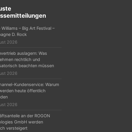
uste
ssemitteilungen
Williams – Big Art Festival –
agne D. Rock
ust 2026
nvertrieb auslagern: Was
ehmen rechtlich und
satorisch beachten müssen
ust 2026
hannel-Kundenservice: Warum
erden heute öffentlich
nden
ust 2026
ftsanteile an der ROGON
ologies GmbH werden
ich versteigert