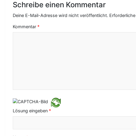
r
Schreibe einen Kommentar
a
Deine E-Mail-Adresse wird nicht veröffentlicht.
Erforderliche
g
Kommentar
*
s
-
N
a
v
i
g
a
Lösung eingeben
*
t
i