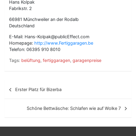
Hans Kolpak
Fabrikstr. 2
66981 Münchweiler an der Rodalb
Deutschland
E-Mail: Hans-Kolpak@publicEffect.com
Homepage:
http://www.Fertiggaragen.be
Telefon: 06395 910 8010
Tags:
belüftung
,
fertiggaragen
,
garagenpreise
B
Erster Platz für Bizerba
e
i
Schöne Bettwäsche: Schlafen wie auf Wolke 7
t
r