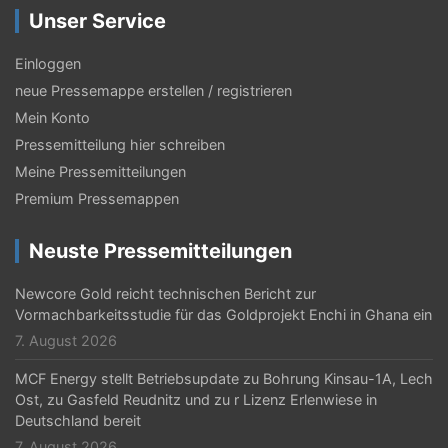
a
Unser Service
g
s
Einloggen
neue Pressemappe erstellen / registrieren
-
Mein Konto
N
Pressemitteilung hier schreiben
a
Meine Pressemitteilungen
v
Premium Pressemappen
i
Neuste Pressemitteilungen
g
Newcore Gold reicht technischen Bericht zur
a
Vormachbarkeitsstudie für das Goldprojekt Enchi in Ghana ein
t
7. August 2026
i
MCF Energy stellt Betriebsupdate zu Bohrung Kinsau-1A, Lech
Ost, zu Gasfeld Reudnitz und zu r Lizenz Erlenwiese in
o
Deutschland bereit
n
7. August 2026