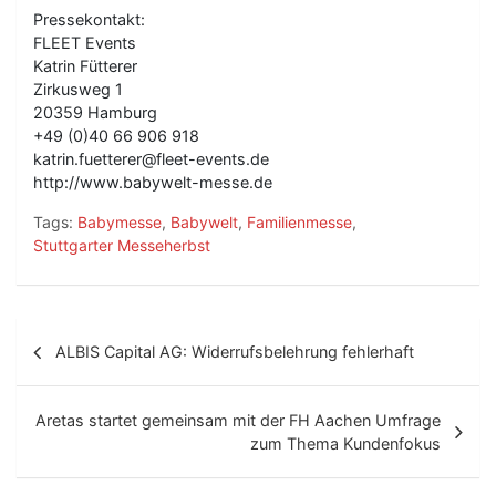
Pressekontakt:
FLEET Events
Katrin Fütterer
Zirkusweg 1
20359 Hamburg
+49 (0)40 66 906 918
katrin.fuetterer@fleet-events.de
http://www.babywelt-messe.de
Tags:
Babymesse
,
Babywelt
,
Familienmesse
,
Stuttgarter Messeherbst
B
ALBIS Capital AG: Widerrufsbelehrung fehlerhaft
e
i
Aretas startet gemeinsam mit der FH Aachen Umfrage
t
zum Thema Kundenfokus
r