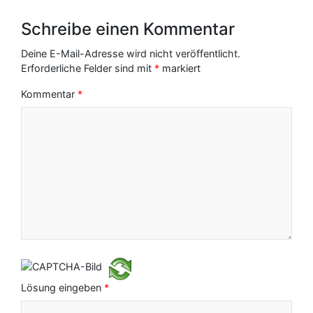
a
Schreibe einen Kommentar
g
Deine E-Mail-Adresse wird nicht veröffentlicht.
s
Erforderliche Felder sind mit
*
markiert
-
Kommentar
*
N
a
v
i
g
a
t
i
Lösung eingeben
*
o