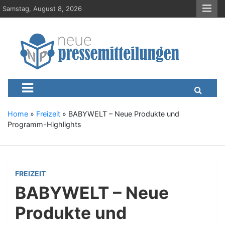
S
Samstag, August 8, 2026
k
i
p
t
o
c
Neue-Pressemitteilungen.d
Presseportal, Nachrichten, News, Meldungen, Wirtschaft
o
n
t
e
Home
»
Freizeit
»
BABYWELT – Neue Produkte und
n
Programm-Highlights
t
FREIZEIT
BABYWELT – Neue
Produkte und