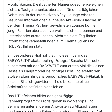
Möglichkeiten. Die illustrierten Namensgeschenke eignen
sich als Taufgeschenke, aber auch für den alltäglichen
Gebrauch. In der interaktiven Nûby-Lounge erhalten
Besucher Informationen zur neuen Anti-Kolik-Flasche. In
der dem Thema »Stillen« gewidmeten Lounge können
junge Familien aber auch verweilen, sich entspannen und
untereinander austauschen. Mehrmals am Tag finden
Informationsveranstaltungen zum Thema Stillen und
Nûby-Stillhilfen statt.
Ein besonderes Highlight ist in diesem Jahr das
BABYWELT-Plakatshooting. Fotograf Sascha Moll setzt
zusammen mit der BABYWELT zum ersten Mal die kleinen
Gäste als Hauptmodel ins richtige Licht und erstellt den
stolzen Eltern ihr ganz persönliches BABYWELT-Plakat. In
diesem Blitzlichtgewitter darf die bekannte blaue
Strickmütze natürlich nicht fehlen.
Das I-Tüpfelchen bildet das ganztägige
Rahmenprogramm: Profis geben in Workshops und
Seminaren unter anderem Antworten zu Alltagsfragen
rund um die richtige Babypflege oder das Elterngeld. Auf