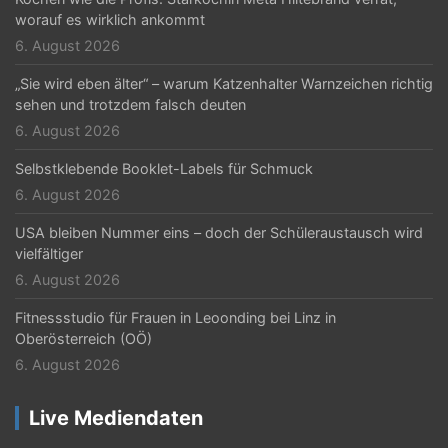
i
worauf es wirklich ankommt
6. August 2026
e
r
„Sie wird eben älter“ – warum Katzenhalter Warnzeichen richtig
sehen und trotzdem falsch deuten
u
6. August 2026
n
Selbstklebende Booklet-Labels für Schmuck
g
6. August 2026
d
USA bleiben Nummer eins – doch der Schüleraustausch wird
e
vielfältiger
6. August 2026
r
Fitnessstudio für Frauen in Leoonding bei Linz in
B
Oberösterreich (OÖ)
e
6. August 2026
i
Live Mediendaten
t