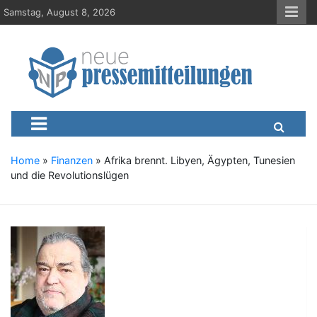
S
Samstag, August 8, 2026
k
i
p
t
o
c
Neue-Pressemitteilungen.d
Presseportal, Nachrichten, News, Meldungen, Wirtschaft
o
n
t
e
Home
»
Finanzen
»
Afrika brennt. Libyen, Ägypten, Tunesien
n
und die Revolutionslügen
t