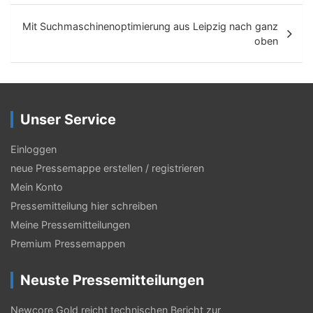
i
t
Mit Suchmaschinenoptimierung aus Leipzig nach ganz
oben
r
a
g
Unser Service
s
-
Einloggen
N
neue Pressemappe erstellen / registrieren
Mein Konto
a
Pressemitteilung hier schreiben
v
Meine Pressemitteilungen
i
Premium Pressemappen
g
Neuste Pressemitteilungen
a
Newcore Gold reicht technischen Bericht zur