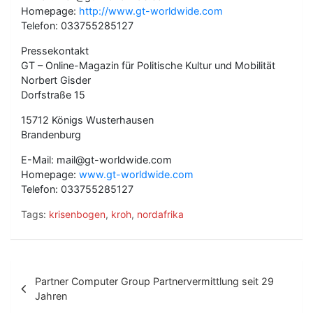
Homepage:
http://www.gt-worldwide.com
Telefon: 033755285127
Pressekontakt
GT – Online-Magazin für Politische Kultur und Mobilität
Norbert Gisder
Dorfstraße 15
15712 Königs Wusterhausen
Brandenburg
E-Mail: mail@gt-worldwide.com
Homepage:
www.gt-worldwide.com
Telefon: 033755285127
Tags:
krisenbogen
,
kroh
,
nordafrika
B
Partner Computer Group Partnervermittlung seit 29
e
Jahren