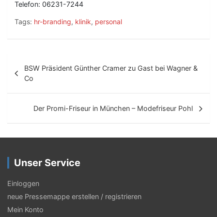
Telefon: 06231-7244
Tags:
hr-branding
,
klinik
,
personal
B
BSW Präsident Günther Cramer zu Gast bei Wagner &
e
Co
i
t
Der Promi-Friseur in München – Modefriseur Pohl
r
a
g
Unser Service
s
Einloggen
-
neue Pressemappe erstellen / registrieren
N
Mein Konto