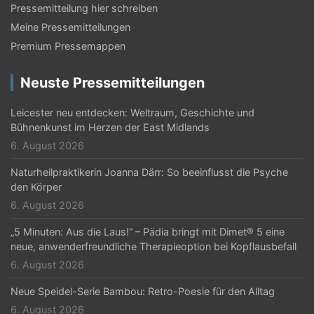
a
Pressemitteilung hier schreiben
Meine Pressemitteilungen
v
Premium Pressemappen
i
g
Neuste Pressemitteilungen
a
Leicester neu entdecken: Weltraum, Geschichte und
t
Bühnenkunst im Herzen der East Midlands
6. August 2026
i
Naturheilpraktikerin Joanna Därr: So beeinflusst die Psyche
o
den Körper
n
6. August 2026
„5 Minuten: Aus die Laus!“ – Pädia bringt mit Dimet® 5 eine
neue, anwenderfreundliche Therapieoption bei Kopflausbefall
6. August 2026
Neue Speidel-Serie Bambou: Retro-Poesie für den Alltag
6. August 2026