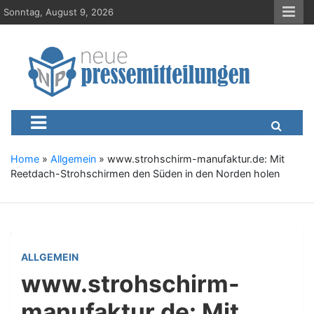
S
Sonntag, August 9, 2026
k
i
p
t
o
c
Neue-Pressemitteilungen.d
Presseportal, Nachrichten, News, Meldungen, Wirtschaft
o
n
t
e
Home
»
Allgemein
»
www.strohschirm-manufaktur.de: Mit
n
Reetdach-Strohschirmen den Süden in den Norden holen
t
ALLGEMEIN
www.strohschirm-
manufaktur.de: Mit