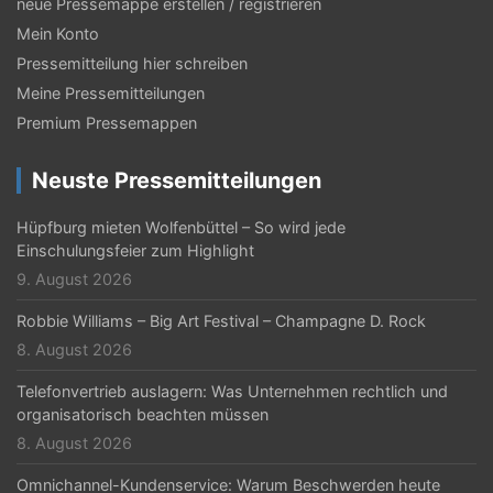
N
neue Pressemappe erstellen / registrieren
Mein Konto
a
Pressemitteilung hier schreiben
v
Meine Pressemitteilungen
i
Premium Pressemappen
g
Neuste Pressemitteilungen
a
t
Hüpfburg mieten Wolfenbüttel – So wird jede
Einschulungsfeier zum Highlight
i
9. August 2026
o
Robbie Williams – Big Art Festival – Champagne D. Rock
n
8. August 2026
Telefonvertrieb auslagern: Was Unternehmen rechtlich und
organisatorisch beachten müssen
8. August 2026
Omnichannel-Kundenservice: Warum Beschwerden heute