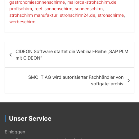
gastronomiesonnenschirme
,
mallorca-strohschirm.de
,
profischirm
,
reet-sonnenschirm
,
sonnenschirm
,
strohschirm manufaktur
,
strohschirm24.de
,
strohschirme
,
werbeschirm
B
CIDEON Software startet die Webinar-Reihe „SAP PLM
e
mit CIDEON“
i
t
SMC IT AG wird autorisierter Fachhändler von
softgate-archiv
r
a
g
Unser Service
s
-
Einloggen