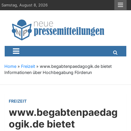
S
Samstag, August 8, 2026
k
i
p
t
o
c
Neue-Pressemitteilungen.d
Presseportal, Nachrichten, News, Meldungen, Wirtschaft
o
n
t
e
Home
»
Freizeit
»
www.begabtenpaedagogik.de bietet
n
Informationen über Hochbegabung Förderun
t
FREIZEIT
www.begabtenpaedag
ogik.de bietet