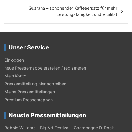
t
Guarana – schonender Kaffeeersatz für mehr
Leistungsfähigkeit und Vitalität
r
a
g
Unser Service
s
-
Einloggen
N
neue Pressemappe erstellen / registrieren
Mein Konto
a
Pressemitteilung hier schreiben
v
Meine Pressemitteilungen
i
Premium Pressemappen
g
Neuste Pressemitteilungen
a
t
Robbie Williams – Big Art Festival – Champagne D. Rock