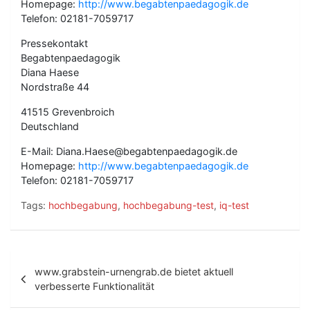
Homepage:
http://www.begabtenpaedagogik.de
Telefon: 02181-7059717
Pressekontakt
Begabtenpaedagogik
Diana Haese
Nordstraße 44
41515 Grevenbroich
Deutschland
E-Mail: Diana.Haese@begabtenpaedagogik.de
Homepage:
http://www.begabtenpaedagogik.de
Telefon: 02181-7059717
Tags:
hochbegabung
,
hochbegabung-test
,
iq-test
B
www.grabstein-urnengrab.de bietet aktuell
e
verbesserte Funktionalität
i