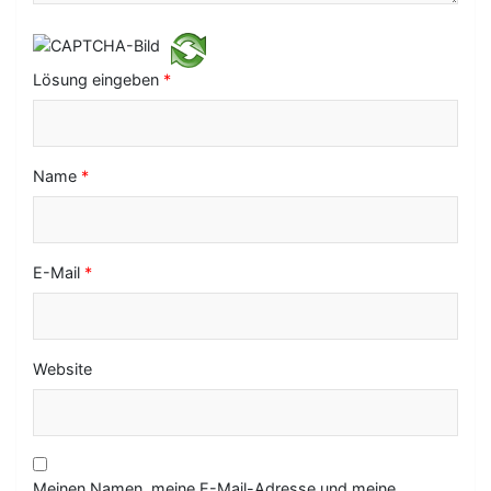
t
i
o
Lösung eingeben
*
n
Name
*
E-Mail
*
Website
Meinen Namen, meine E-Mail-Adresse und meine