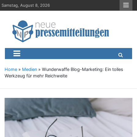
S
Samstag, August 8, 2026
k
i
p
t
o
c
Neue-Pressemitteilungen.d
Presseportal, Nachrichten, News, Meldungen, Wirtschaft
o
n
t
e
Home
»
Medien
»
Wunderwaffe Blog-Marketing: Ein tolles
n
Werkzeug für mehr Reichweite
t