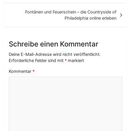
i
t
Fontänen und Feuerschein – die Countryside of
Philadelphia online erleben
r
a
g
Schreibe einen Kommentar
s
Deine E-Mail-Adresse wird nicht veröffentlicht.
-
Erforderliche Felder sind mit
*
markiert
N
Kommentar
*
a
v
i
g
a