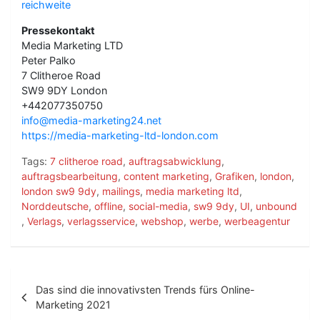
reichweite
Pressekontakt
Media Marketing LTD
Peter Palko
7 Clitheroe Road
SW9 9DY London
+442077350750
info@media-marketing24.net
https://media-marketing-ltd-london.com
Tags:
7 clitheroe road
,
auftragsabwicklung
,
auftragsbearbeitung
,
content marketing
,
Grafiken
,
london
,
london sw9 9dy
,
mailings
,
media marketing ltd
,
Norddeutsche
,
offline
,
social-media
,
sw9 9dy
,
UI
,
unbound
,
Verlags
,
verlagsservice
,
webshop
,
werbe
,
werbeagentur
B
Das sind die innovativsten Trends fürs Online-
e
Marketing 2021