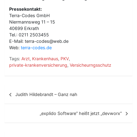
Pressekontakt:
Terra-Codes GmbH
Niermannsweg 11 – 15
40699 Erkrath
Tel.: 0211 2503455
E-Mail: terra-codes@web.de
Web:
terra-codes.de
Tags:
Arzt
,
Krankenhaus
,
PKV
,
private-krankenversicherung
,
Versicheurngsschutz
B
Judith Hildebrandt – Ganz nah
e
i
„explido Software” heißt jetzt „devworx”
t
r