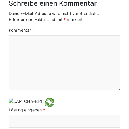
Schreibe einen Kommentar
a
g
Deine E-Mail-Adresse wird nicht veröffentlicht.
Erforderliche Felder sind mit
*
markiert
s
Kommentar
*
-
N
a
v
i
g
a
t
i
Lösung eingeben
*
o