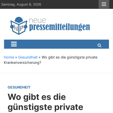
S
Samstag, August 8, 2026
k
i
p
t
o
c
Neue-Pressemitteilungen.d
Presseportal, Nachrichten, News, Meldungen, Wirtschaft
o
n
t
e
Home
»
Gesundheit
»
Wo gibt es die günstigste private
n
Krankenversicherung?
t
GESUNDHEIT
Wo gibt es die
günstigste private