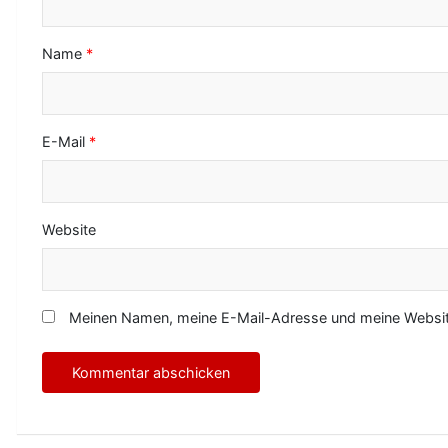
i
o
Name
*
n
E-Mail
*
Website
Meinen Namen, meine E-Mail-Adresse und meine Website