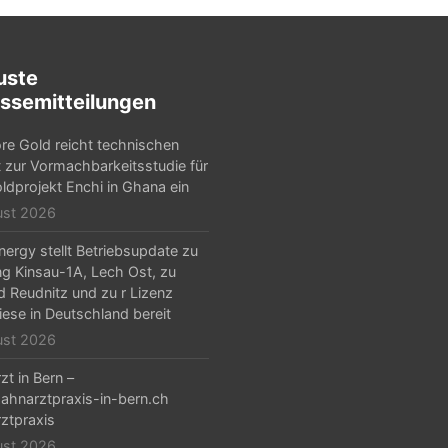
uste
ssemitteilungen
e Gold reicht technischen
t zur Vormachbarkeitsstudie für
ldprojekt Enchi in Ghana ein
ust 2026
ergy stellt Betriebsupdate zu
g Kinsau-1A, Lech Ost, zu
d Reudnitz und zu r Lizenz
iese in Deutschland bereit
ust 2026
zt in Bern –
hnarztpraxis-in-bern.ch
ztpraxis
ust 2026