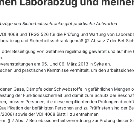
einen Laborabzug und meine
bzüge und Sicherheitsschränke gibt praktische Antworten
DI 4068 und TRGS 526 für die Prüfung und Wartung von Laborabzü
 Laborabzug und Sicherheitsschrank gemäß §2 Absatz 7 der BetrSic
 oder Beseitigung von Gefahren regelmäßig gewartet und auf ihre 
n.
sveranstaltungen am 05. Und 06. März 2013 in Syke an.
schen und praktischen Kenntnisse vermittelt, um den arbeitssiche
 denen Gase, Dämpfe oder Schwebstoffe in gefährlichen Mengen ode
eistung der Funktionssicherheit und damit zum Schutz der Beschä
n, müssen Personen, die diese verpflichtenden Prüfungen durchführ
alifikation der befähigten Personen und zu Prüffristen sind der B
2/2008) sowie der VDI 4068 Blatt 1 zu entnehmen.
gem. § 2 Abs. 7 Betriebssicherheitsverordnung zur Prüfung dieser 