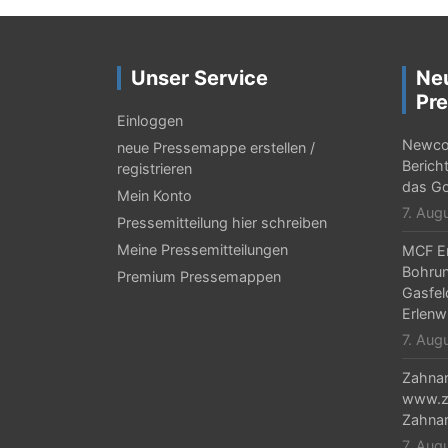
Unser Service
Ne
Pre
Einloggen
Newcor
neue Pressemappe erstellen /
Berich
registrieren
das Go
Mein Konto
7. Aug
Pressemitteilung hier schreiben
Meine Pressemitteilungen
MCF En
Bohrun
Premium Pressemappen
Gasfel
Erlenw
7. Aug
Zahnar
www.za
Zahnar
7. Aug