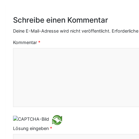
t
r
Schreibe einen Kommentar
a
Deine E-Mail-Adresse wird nicht veröffentlicht.
Erforderliche
g
Kommentar
*
s
-
N
a
v
i
g
a
Lösung eingeben
*
t