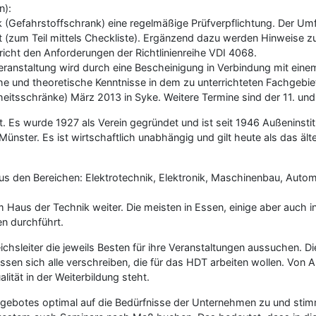
n):
nk (Gefahrstoffschrank) eine regelmäßige Prüfverpflichtung. Der U
lt (zum Teil mittels Checkliste). Ergänzend dazu werden Hinweis
icht den Anforderungen der Richtlinienreihe VDI 4068.
veranstaltung wird durch eine Bescheinigung in Verbindung mit eine
he und theoretische Kenntnisse in dem zu unterrichteten Fachgebiet
eitsschränke) März 2013 in Syke. Weitere Termine sind der 11. und 
ut. Es wurde 1927 als Verein gegründet und ist seit 1946 Außenins
ster. Es ist wirtschaftlich unabhängig und gilt heute als das älte
us den Bereichen: Elektrotechnik, Elektronik, Maschinenbau, Auto
m Haus der Technik weiter. Die meisten in Essen, einige aber auch 
n durchführt.
sleiter die jeweils Besten für ihre Veranstaltungen aussuchen. Di
en sich alle verschreiben, die für das HDT arbeiten wollen. Von 
ität in der Weiterbildung steht.
gebotes optimal auf die Bedürfnisse der Unternehmen zu und stim