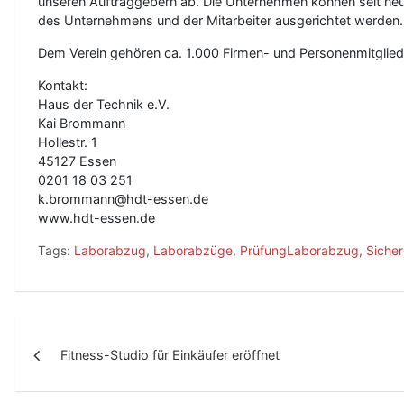
unseren Auftraggebern ab. Die Unternehmen können seit neue
des Unternehmens und der Mitarbeiter ausgerichtet werden.
Dem Verein gehören ca. 1.000 Firmen- und Personenmitglied
Kontakt:
Haus der Technik e.V.
Kai Brommann
Hollestr. 1
45127 Essen
0201 18 03 251
k.brommann@hdt-essen.de
www.hdt-essen.de
Tags:
Laborabzug
,
Laborabzüge
,
PrüfungLaborabzug
,
Sicher
B
Fitness-Studio für Einkäufer eröffnet
e
i