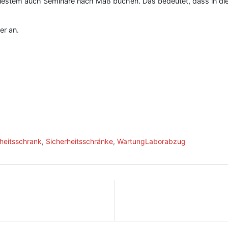
stem auch Seminare nach Maß buchen. Das bedeutet, dass in diesem
er an.
heitsschrank
,
Sicherheitsschränke
,
WartungLaborabzug