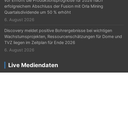
vor Erhöht die Produktionsprognose für 2026 nach
erfolgreichem Abschluss der Fusion mit Orla Mining
Quartalsdividende um 50 % erhöht
6. August 2026
Discovery meldet positive Bohrergebnisse bei wichtigen
Wachstumsprojekten, Ressourcenschätzungen für Dome und
TVZ liegen im Zeitplan für Ende 2026
6. August 2026
Live Mediendaten
Online Visitors:
8
Besucher heute:
1.666
Last 30 Days Views:
74.695
Copyright © 2026
Neue-Pressemitteilungen.de