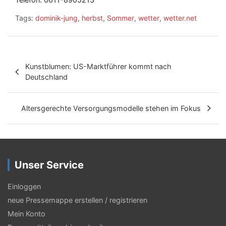
Tags:
dominik-jung
,
herbst
,
Sommer
,
wetter
,
wetter.net
B
Kunstblumen: US-Marktführer kommt nach
e
Deutschland
i
t
Altersgerechte Versorgungsmodelle stehen im Fokus
r
a
g
Unser Service
s
Einloggen
-
neue Pressemappe erstellen / registrieren
N
Mein Konto