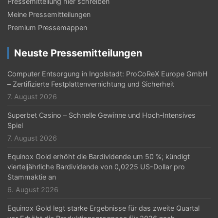
a
Pressemitteilung hier schreiben
Meine Pressemitteilungen
v
Premium Pressemappen
i
g
Neuste Pressemitteilungen
a
Computer Entsorgung in Ingolstadt: ProCoReX Europe GmbH
t
– Zertifizierte Festplattenvernichtung und Sicherheit
7. August 2026
i
Superbet Casino – Schnelle Gewinne und Hoch‑Intensives
o
Spiel
n
7. August 2026
Equinox Gold erhöht die Bardividende um 50 %; kündigt
vierteljährliche Bardividende von 0,0225 US-Dollar pro
Stammaktie an
6. August 2026
Equinox Gold legt starke Ergebnisse für das zweite Quartal