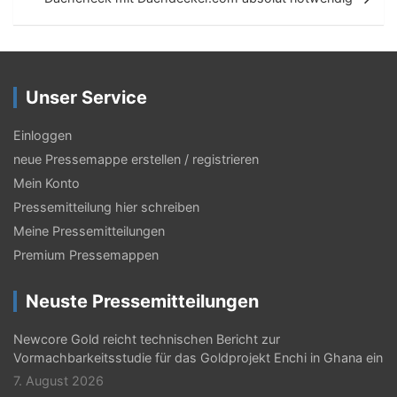
t
r
a
Unser Service
g
s
Einloggen
neue Pressemappe erstellen / registrieren
-
Mein Konto
N
Pressemitteilung hier schreiben
a
Meine Pressemitteilungen
v
Premium Pressemappen
i
Neuste Pressemitteilungen
g
Newcore Gold reicht technischen Bericht zur
a
Vormachbarkeitsstudie für das Goldprojekt Enchi in Ghana ein
t
7. August 2026