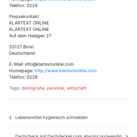
Telefon: 0228
Pressekontakt
KLARTEXT ONLINE
KLARTEXT ONLINE
Auf dem Heidgen 27
53127 Bonn
Deutschland
E-Mail: info@klartextonline.com
Homepage:
http://www.klartextonline.com
Telefon: 0228
Tags:
demografie
,
personal
,
wirtschaft
B
Lebensmittel hygienisch schneiden
e
i
Dachcheck mit Dachdecker.com absolut notwendig