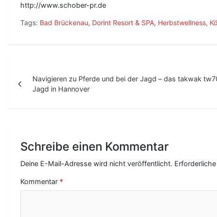
http://www.schober-pr.de
Tags:
Bad Brückenau
,
Dorint Resort & SPA
,
Herbstwellness
,
Kö
B
Navigieren zu Pferde und bei der Jagd – das takwak tw7
e
Jagd in Hannover
i
t
r
Schreibe einen Kommentar
a
g
Deine E-Mail-Adresse wird nicht veröffentlicht.
Erforderliche
s
Kommentar
*
-
N