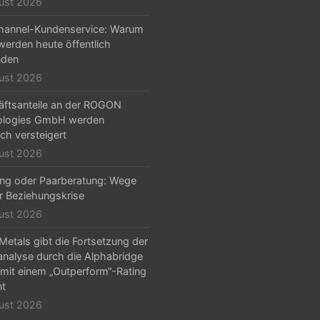
ust 2026
hannel-Kundenservice: Warum
erden heute öffentlich
nden
ust 2026
ftsanteile an der ROGON
ologies GmbH werden
ich versteigert
ust 2026
ng oder Paarberatung: Wege
r Beziehungskrise
ust 2026
etals gibt die Fortsetzung der
analyse durch die Alphabridge
mit einem „Outperform“-Rating
nt
ust 2026