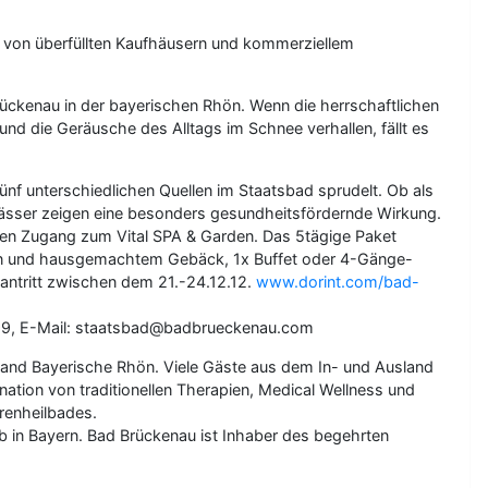
 von überfüllten Kaufhäusern und kommerziellem
Brückenau in der bayerischen Rhön. Wenn die herrschaftlichen
nd die Geräusche des Alltags im Schnee verhallen, fällt es
nf unterschiedlichen Quellen im Staatsbad sprudelt. Ob als
lwässer zeigen eine besonders gesundheitsfördernde Wirkung.
ien Zugang zum Vital SPA & Garden. Das 5tägige Paket
hen und hausgemachtem Gebäck, 1x Buffet oder 4-Gänge-
antritt zwischen dem 21.-24.12.12.
www.dorint.com/bad-
 999, E-Mail: staatsbad@badbrueckenau.com
and Bayerische Rhön. Viele Gäste aus dem In- und Ausland
ation von traditionellen Therapien, Medical Wellness und
renheilbades.
b in Bayern. Bad Brückenau ist Inhaber des begehrten