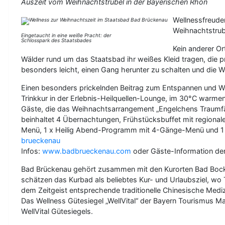
Auszeit vom Weihnachtstrubel in der Bayerischen Rhön
Wellnessfreude
Weihnachtstrube
Eingetaucht in eine weiße Pracht: der
Schlosspark des Staatsbades
Kein anderer Or
Wälder rund um das Staatsbad ihr weißes Kleid tragen, die 
besonders leicht, einen Gang herunter zu schalten und die 
Einen besonders prickelnden Beitrag zum Entspannen und Woh
Trinkkur in der Erlebnis-Heilquellen-Lounge, im 30°C warme
Gäste, die das Weihnachtsarrangement „Engelchens Traumfän
beinhaltet 4 Übernachtungen, Frühstücksbuffet mit region
Menü, 1 x Heilig Abend-Programm mit 4-Gänge-Menü und 1 x 
brueckenau
Infos:
www.badbrueckenau.com
oder Gäste-Information der
Bad Brückenau gehört zusammen mit den Kurorten Bad Bockl
schätzen das Kurbad als beliebtes Kur- und Urlaubsziel, wo
dem Zeitgeist entsprechende traditionelle Chinesische Medi
Das Wellness Gütesiegel „WellVital“ der Bayern Tourismus M
WellVital Gütesiegels.