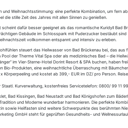
n und Weihnachtsstimmung: eine perfekte Kombination, um fern ab
l die stille Zeit des Jahres mit allen Sinnen zu genießen.
t scheint dafür besser geeignet als das romantische Kuridyll Bad 
prächtigen Gebäude im Schlosspark mit Puderzucker bestäubt sind u
Weihnachtszeit vollkommen entspannt und intensiv zu erleben.
lfühlen steuert das Heilwasser von Bad Brückenau bei, das aus fü
n Pool der Therme Vital Spa oder als medizinisches Bad – die Hei
ger“ im Vier-Sterne-Hotel Dorint Resort & SPA buchen, haben fre
alen Bio-Produkten, eine weihnachtliche Überraschung mit Bäumc
Körperpeeling und kostet ab 399,- EUR im DZ/ pro Person. Reise
 Staatl. Kurverwaltung, kostenfreies Servicetelefon: 0800/ 99 11
et, Bad Kissingen, Bad Neustadt und Bad Königshofen zum Bäderl
 Tradition und Moderne wunderbar harmonieren. Die perfekte Kombin
zin sowie Heilfasten sind weitere Schwerpunkte des berühmten Nie
arketing GmbH steht für geprüften Gesundheits- und Wellnessurlau