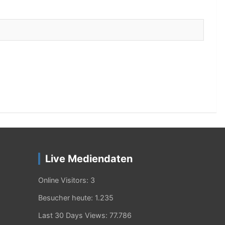
Live Mediendaten
Online Visitors:
3
Besucher heute:
1.235
Last 30 Days Views:
77.786