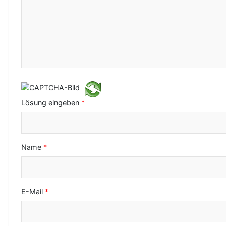
a
v
i
g
a
t
Lösung eingeben
*
i
o
Name
*
n
E-Mail
*