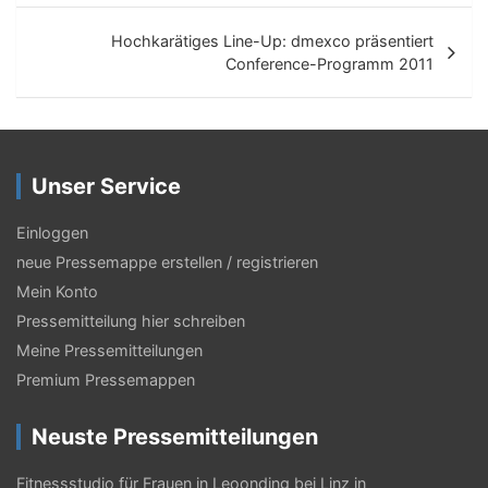
i
Hochkarätiges Line-Up: dmexco präsentiert
t
Conference-Programm 2011
r
a
g
Unser Service
s
Einloggen
-
neue Pressemappe erstellen / registrieren
N
Mein Konto
a
Pressemitteilung hier schreiben
Meine Pressemitteilungen
v
Premium Pressemappen
i
g
Neuste Pressemitteilungen
a
Fitnessstudio für Frauen in Leoonding bei Linz in