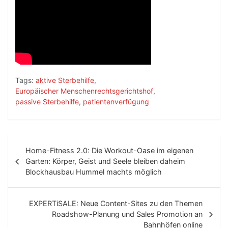
Tags:
aktive Sterbehilfe
,
Europäischer Menschenrechtsgerichtshof
,
passive Sterbehilfe
,
patientenverfügung
B
Home-Fitness 2.0: Die Workout-Oase im eigenen
e
Garten: Körper, Geist und Seele bleiben daheim
Blockhausbau Hummel machts möglich
i
t
EXPERTiSALE: Neue Content-Sites zu den Themen
r
Roadshow-Planung und Sales Promotion an
Bahnhöfen online