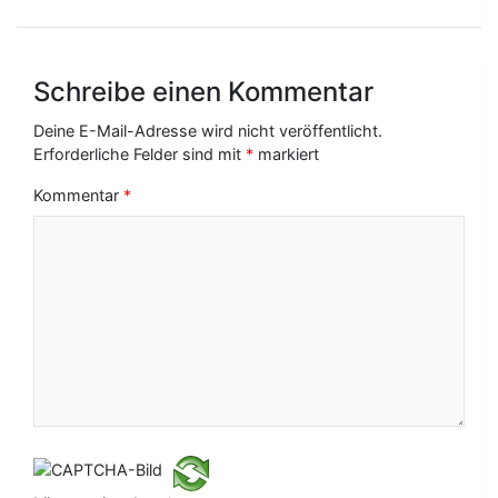
a
g
s
Schreibe einen Kommentar
-
Deine E-Mail-Adresse wird nicht veröffentlicht.
N
Erforderliche Felder sind mit
*
markiert
a
Kommentar
*
v
i
g
a
t
i
o
n