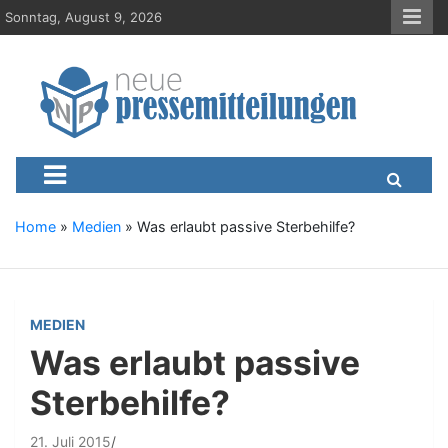
S
Sonntag, August 9, 2026
k
i
p
t
o
c
Neue-Pressemitteilungen.d
Presseportal, Nachrichten, News, Meldungen, Wirtschaft
o
n
t
e
Home
»
Medien
»
Was erlaubt passive Sterbehilfe?
n
t
MEDIEN
Was erlaubt passive
Sterbehilfe?
21. Juli 2015