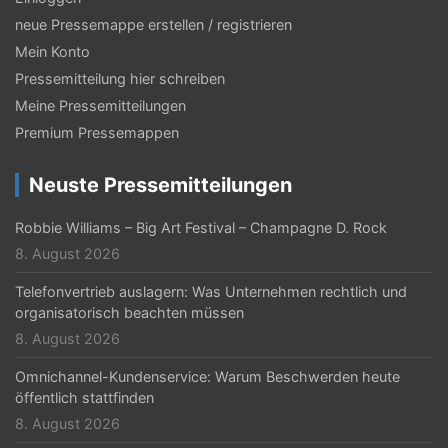
-
neue Pressemappe erstellen / registrieren
N
Mein Konto
a
Pressemitteilung hier schreiben
Meine Pressemitteilungen
v
Premium Pressemappen
i
g
Neuste Pressemitteilungen
a
Robbie Williams – Big Art Festival – Champagne D. Rock
t
8. August 2026
i
Telefonvertrieb auslagern: Was Unternehmen rechtlich und
organisatorisch beachten müssen
o
8. August 2026
n
Omnichannel-Kundenservice: Warum Beschwerden heute
öffentlich stattfinden
8. August 2026