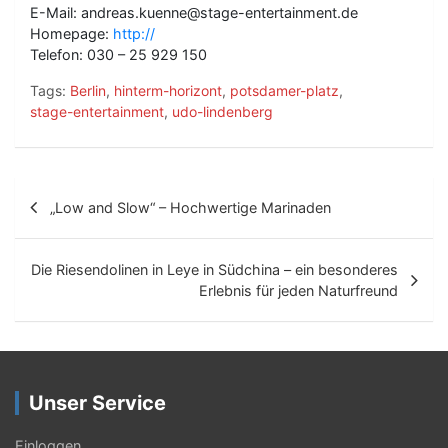
E-Mail: andreas.kuenne@stage-entertainment.de
Homepage:
http://
Telefon: 030 – 25 929 150
Tags:
Berlin
,
hinterm-horizont
,
potsdamer-platz
,
stage-entertainment
,
udo-lindenberg
B
„Low and Slow“ – Hochwertige Marinaden
e
i
Die Riesendolinen in Leye in Südchina – ein besonderes
t
Erlebnis für jeden Naturfreund
r
a
g
Unser Service
s
Einloggen