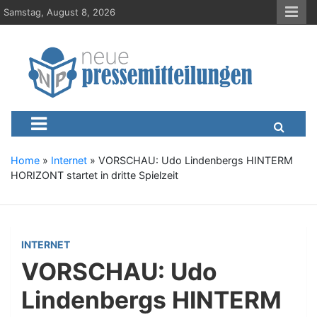
S
Samstag, August 8, 2026
k
i
p
t
o
c
Neue-Pressemitteilungen.d
Presseportal, Nachrichten, News, Meldungen, Wirtschaft
o
n
t
e
Home
»
Internet
»
VORSCHAU: Udo Lindenbergs HINTERM
n
HORIZONT startet in dritte Spielzeit
t
INTERNET
VORSCHAU: Udo
Lindenbergs HINTERM