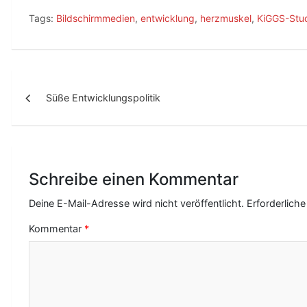
Tags:
Bildschirmmedien
,
entwicklung
,
herzmuskel
,
KiGGS-Stu
B
Süße Entwicklungspolitik
e
i
t
r
Schreibe einen Kommentar
a
Deine E-Mail-Adresse wird nicht veröffentlicht.
Erforderliche
g
Kommentar
*
s
-
N