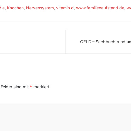
die
,
Knochen
,
Nervensystem
,
vitamin d
,
www.familienaufstand.de
,
ww
GELD – Sachbuch rund um
 Felder sind mit
*
markiert