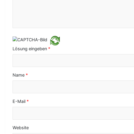
a
v
i
g
a
Lösung eingeben
*
t
i
o
Name
*
n
E-Mail
*
Website