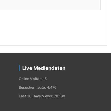
Live Mediendaten
Online Visitors:
5
Besucher heute:
4.476
Last 30 Days Views:
78.188