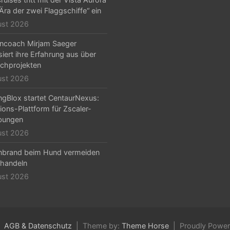
„Ära der zwei Flaggschiffe“ ein
ust 2026
ncoach Mirjam Saeger
isiert ihre Erfahrung aus über
chprojekten
ust 2026
ngBlox startet CentaurNexus:
ions-Plattform für Zscaler-
ungen
ust 2026
nbrand beim Hund vermeiden
handeln
ust 2026
AGB & Datenschutz
Theme by:
Theme Horse
Proudly Powe