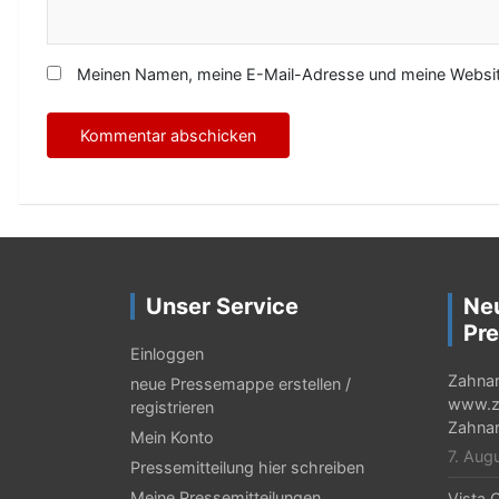
Meinen Namen, meine E-Mail-Adresse und meine Website
Unser Service
Ne
Pre
Einloggen
Zahnar
neue Pressemappe erstellen /
www.za
registrieren
Zahnar
Mein Konto
7. Aug
Pressemitteilung hier schreiben
Meine Pressemitteilungen
Vista C