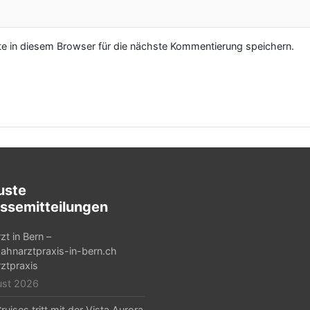
 in diesem Browser für die nächste Kommentierung speichern.
uste
ssemitteilungen
zt in Bern –
hnarztpraxis-in-bern.ch
ztpraxis
ust 2026
ruises tritt mit der Vista Aurora