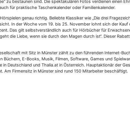
e“ zu bestaunen sind. Die spektakulären Fotos verdienen einen Ehr
auch für praktische Taschenkalender oder Familienkalender.
 Hörspielen genau richtig. Beliebte Klassiker wie „Die drei Fragezeic
sicht. In der Woche vom 19. bis 25. November lohnt sich der Kauf d
ent. Das gilt selbstverständlich auch für Hörbücher für Erwachsene
eht die Liebe, wenn sie durch den Magen durch ist“. Dieser Rabatt
Gesellschaft mit Sitz in Münster zählt zu den führenden Internet-
n Büchern, E-Books, Musik, Filmen, Software, Games und Spielwar
de in Deutschland und Thalia.at in Österreich. Hauptaktionär der Ge
. Am Firmensitz in Münster sind rund 150 Mitarbeiter beschäftigt.