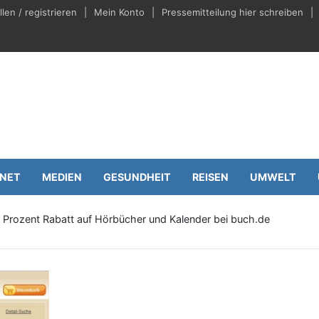
en / registrieren
Mein Konto
Pressemitteilung hier schreiben
eilungen.de
Wirtschaft
RNET
MEDIEN
GESUNDHEIT
REISEN
UMWELT
5 Prozent Rabatt auf Hörbücher und Kalender bei buch.de