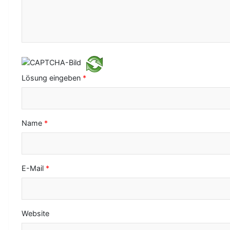
v
i
g
a
Lösung eingeben
*
t
i
o
Name
*
n
E-Mail
*
Website