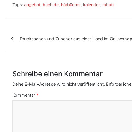
Tags:
angebot
,
buch.de
,
hörbücher
,
kalender
,
rabatt
B
Drucksachen und Zubehör aus einer Hand im Onlineshop
e
i
t
r
Schreibe einen Kommentar
a
Deine E-Mail-Adresse wird nicht veröffentlicht.
Erforderliche
g
Kommentar
*
s
-
N
a