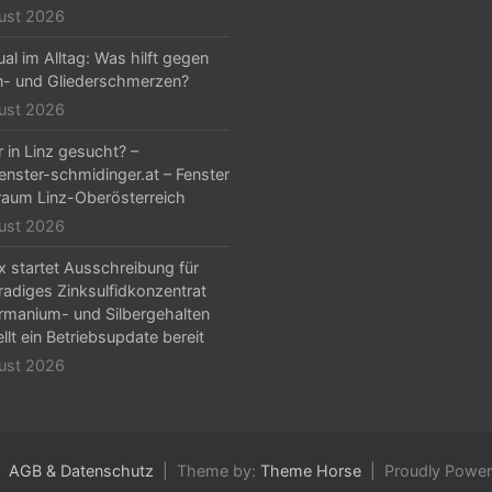
ust 2026
al im Alltag: Was hilft gegen
- und Gliederschmerzen?
ust 2026
r in Linz gesucht? –
nster-schmidinger.at – Fenster
aum Linz-Oberösterreich
ust 2026
x startet Ausschreibung für
adiges Zinksulfidkonzentrat
rmanium- und Silbergehalten
llt ein Betriebsupdate bereit
ust 2026
AGB & Datenschutz
Theme by:
Theme Horse
Proudly Powe