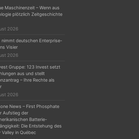
ue Maschinenzeit – Wenn aus
logie plötzlich Zeitgeschichte
ust 2026
nimmt deutschen Enterprise-
ns Visier
ust 2026
vest Gruppe: 123 Invest setzt
hlungen aus und stellt
enzantrag – Ihre Rechte als
r
ust 2026
one News – First Phosphate
r Aufstieg der
erikanischen Batterie-
ngigkeit: Die Entstehung des
y Valley in Québec