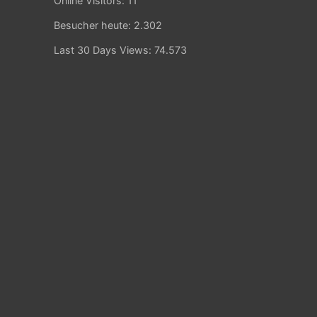
Online Visitors:
11
Besucher heute:
2.302
Last 30 Days Views:
74.573