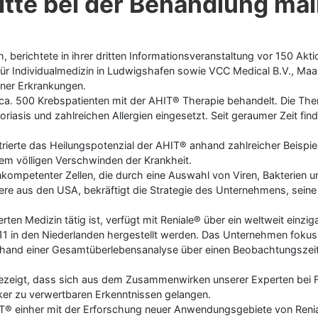
ritte bei der Behandlung ma
, berichtete in ihrer dritten Informationsveranstaltung vor 150 Akti
dividualmedizin in Ludwigshafen sowie VCC Medical B.V., Maastr
ner Erkrankungen.
ca. 500 Krebspatienten mit der AHIT® Therapie behandelt. Die Ther
asis und zahlreichen Allergien eingesetzt. Seit geraumer Zeit fin
strierte das Heilungspotenzial der AHIT® anhand zahlreicher Beispi
dem völligen Verschwinden der Krankheit.
ompetenter Zellen, die durch eine Auswahl von Viren, Bakterien und
ere aus den USA, bekräftigt die Strategie des Unternehmens, sei
rten Medizin tätig ist, verfügt mit Reniale® über ein weltweit ein
in den Niederlanden hergestellt werden. Das Unternehmen fokussier
nhand einer Gesamtüberlebensanalyse über einen Beobachtungszeit
ch gezeigt, dass sich aus dem Zusammenwirken unserer Experten b
r zu verwertbaren Erkenntnissen gelangen.
HIT® einher mit der Erforschung neuer Anwendungsgebiete von Ren