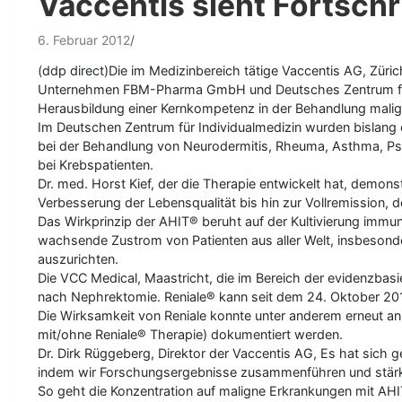
Vaccentis sieht Fortsch
6. Februar 2012
(ddp direct)Die im Medizinbereich tätige Vaccentis AG, Zürich
Unternehmen FBM-Pharma GmbH und Deutsches Zentrum für In
Herausbildung einer Kernkompetenz in der Behandlung malig
Im Deutschen Zentrum für Individualmedizin wurden bislang 
bei der Behandlung von Neurodermitis, Rheuma, Asthma, Psori
bei Krebspatienten.
Dr. med. Horst Kief, der die Therapie entwickelt hat, demon
Verbesserung der Lebensqualität bis hin zur Vollremission, 
Das Wirkprinzip der AHIT® beruht auf der Kultivierung immunk
wachsende Zustrom von Patienten aus aller Welt, insbesond
auszurichten.
Die VCC Medical, Maastricht, die im Bereich der evidenzbasie
nach Nephrektomie. Reniale® kann seit dem 24. Oktober 2011 
Die Wirksamkeit von Reniale konnte unter anderem erneut a
mit/ohne Reniale® Therapie) dokumentiert werden.
Dr. Dirk Rüggeberg, Direktor der Vaccentis AG, Es hat si
indem wir Forschungsergebnisse zusammenführen und stärke
So geht die Konzentration auf maligne Erkrankungen mit A