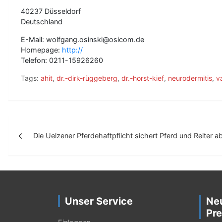
40237 Düsseldorf
Deutschland
E-Mail: wolfgang.osinski@osicom.de
Homepage:
http://
Telefon: 0211-15926260
Tags:
ahit
,
dr.-dirk-rüggeberg
,
dr.-horst-kief
,
neurodermitis
,
v
B
Die Uelzener Pferdehaftpflicht sichert Pferd und Reiter a
e
i
t
r
Unser Service
Ne
a
Pre