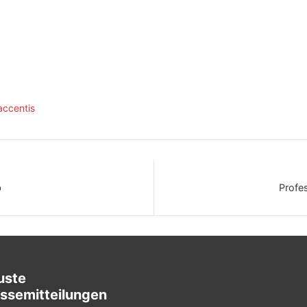
accentis
b
Profes
uste
ssemitteilungen