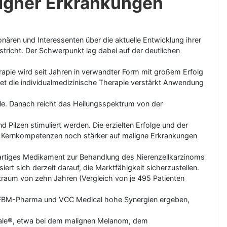
ligner Erkrankungen
onären und Interessenten über die aktuelle Entwicklung ihrer
icht. Der Schwerpunkt lag dabei auf der deutlichen
apie wird seit Jahren in verwandter Form mit großem Erfolg
det die individualmedizinische Therapie verstärkt Anwendung
ele. Danach reicht das Heilungsspektrum von der
 Pilzen stimuliert werden. Die erzielten Erfolge und der
ne Kernkompetenzen noch stärker auf maligne Erkrankungen
zigartiges Medikament zur Behandlung des Nierenzellkarzinoms
t sich derzeit darauf, die Marktfähigkeit sicherzustellen.
raum von zehn Jahren (Vergleich von je 495 Patienten
ei FBM-Pharma und VCC Medical hohe Synergien ergeben,
iale®, etwa bei dem malignen Melanom, dem