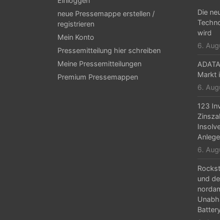
g
Einloggen
Die ne
neue Pressemappe erstellen /
s
Techno
registrieren
-
wird
Mein Konto
6. Aug
N
Pressemitteilung hier schreiben
Meine Pressemitteilungen
ADATA 
a
Markt i
Premium Pressemappen
v
6. Aug
i
123 In
g
Zinsza
Insolv
a
Anlege
t
6. Aug
i
Rockst
und de
o
nordam
n
Unabhä
Batter