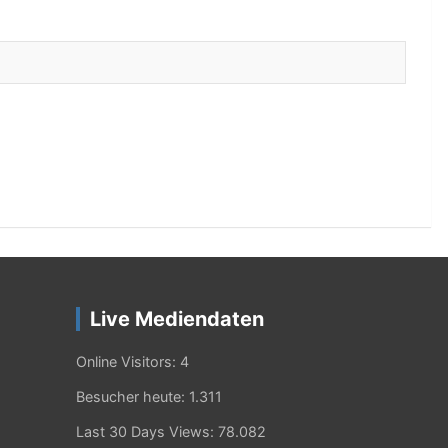
Live Mediendaten
Online Visitors:
4
Besucher heute:
1.311
Last 30 Days Views:
78.082