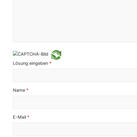
N
a
v
i
g
a
Lösung eingeben
*
t
i
o
Name
*
n
E-Mail
*