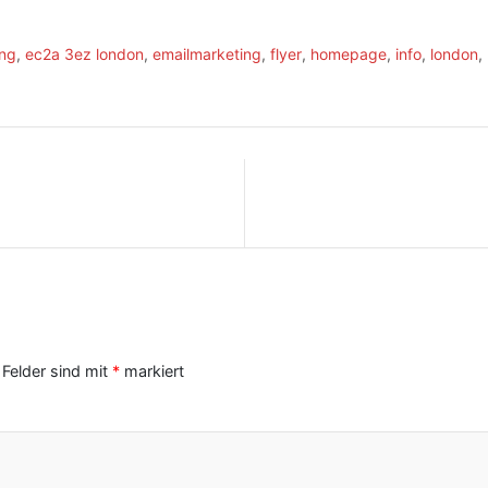
ing
,
ec2a 3ez london
,
emailmarketing
,
flyer
,
homepage
,
info
,
london
,
 Felder sind mit
*
markiert