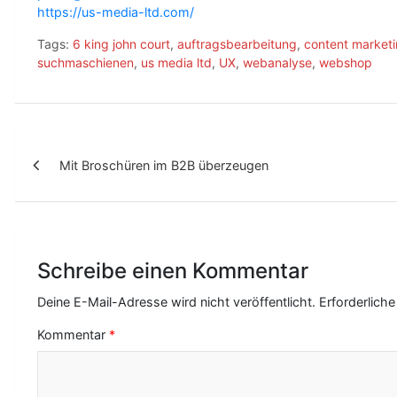
https://us-media-ltd.com/
Tags:
6 king john court
,
auftragsbearbeitung
,
content market
suchmaschienen
,
us media ltd
,
UX
,
webanalyse
,
webshop
B
Mit Broschüren im B2B überzeugen
e
i
t
r
Schreibe einen Kommentar
a
Deine E-Mail-Adresse wird nicht veröffentlicht.
Erforderliche
g
Kommentar
*
s
-