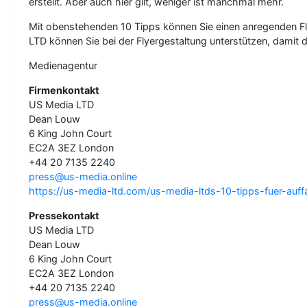
erstellt. Aber auch hier gilt, weniger ist manchmal mehr.
Mit obenstehenden 10 Tipps können Sie einen anregenden Fl
LTD können Sie bei der Flyergestaltung unterstützen, damit 
Medienagentur
Firmenkontakt
US Media LTD
Dean Louw
6 King John Court
EC2A 3EZ London
+44 20 7135 2240
press@us-media.online
https://us-media-ltd.com/us-media-ltds-10-tipps-fuer-auffa
Pressekontakt
US Media LTD
Dean Louw
6 King John Court
EC2A 3EZ London
+44 20 7135 2240
press@us-media.online