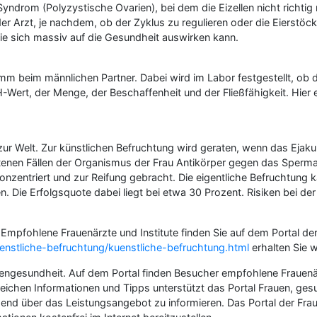
yndrom (Polyzystische Ovarien), bei dem die Eizellen nicht richti
Arzt, je nachdem, ob der Zyklus zu regulieren oder die Eierstöcke 
ie sich massiv auf die Gesundheit auswirken kann.
 beim männlichen Partner. Dabei wird im Labor festgestellt, ob 
-Wert, der Menge, der Beschaffenheit und der Fließfähigkeit. Hier ei
ur Welt. Zur künstlichen Befruchtung wird geraten, wenn das Ejaku
 seltenen Fällen der Organismus der Frau Antikörper gegen das Spe
onzentriert und zur Reifung gebracht. Die eigentliche Befruchtung k
. Die Erfolgsquote dabei liegt bei etwa 30 Prozent. Risiken bei de
. Empfohlene Frauenärzte und Institute finden Sie auf dem Portal de
nstliche-befruchtung/kuenstliche-befruchtung.html
erhalten Sie 
rauengesundheit. Auf dem Portal finden Besucher empfohlene Fraue
hlreichen Informationen und Tipps unterstützt das Portal Frauen, ge
end über das Leistungsangebot zu informieren. Das Portal der Frau