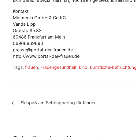
sich darauf spezialisiert hat, hochwertige Gesundheitsinforma
Kontakt:
Miomedia GmbH & Co KG
Vanda Lipp
Gräfstraße 83
60486 Frankfurt am Main
06966969690
presse@portal-der-frauen.de
http://www.portal-der-frauen.de
Tags:
frauen
,
Frauengesundheit
,
kind
,
künstliche-befruchtung
B
Skispaß am Schnuppertag für Kinder
e
i
t
r