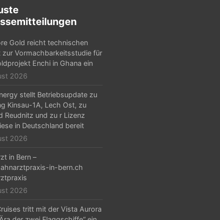
uste
ssemitteilungen
e Gold reicht technischen
t zur Vormachbarkeitsstudie für
ldprojekt Enchi in Ghana ein
ust 2026
ergy stellt Betriebsupdate zu
g Kinsau-1A, Lech Ost, zu
d Reudnitz und zu r Lizenz
iese in Deutschland bereit
ust 2026
zt in Bern –
hnarztpraxis-in-bern.ch
ztpraxis
ust 2026
ruises tritt mit der Vista Aurora
„Ära der zwei Flaggschiffe“ ein