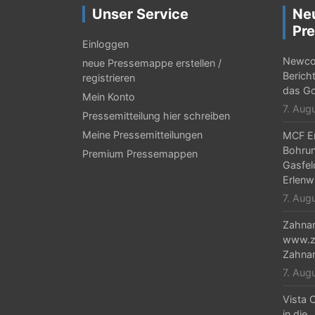
Unser Service
Ne
Pre
Einloggen
Newcor
neue Pressemappe erstellen /
Berich
registrieren
das Go
Mein Konto
7. Aug
Pressemitteilung hier schreiben
Meine Pressemitteilungen
MCF En
Bohrun
Premium Pressemappen
Gasfel
Erlenw
7. Aug
Zahnar
www.za
Zahnar
7. Aug
Vista C
in die 