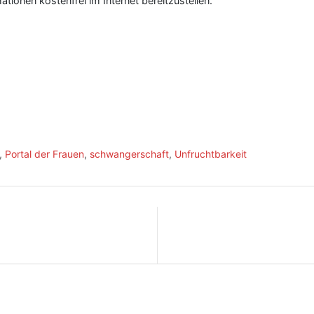
tionen kostenfrei im Internet bereitzustellen.
,
Portal der Frauen
,
schwangerschaft
,
Unfruchtbarkeit