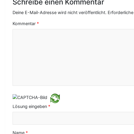
Schreibe einen Kommentar
a
Deine E-Mail-Adresse wird nicht veröffentlicht.
Erforderliche
g
Kommentar
*
s
-
N
a
v
i
g
a
Lösung eingeben
*
t
i
o
Name
*