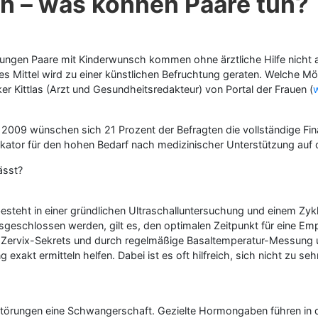
h – was können Paare tun?
ungen Paare mit Kinderwunsch kommen ohne ärztliche Hilfe nicht ans
tztes Mittel wird zu einer künstlichen Befruchtung geraten. Welch
er Kittlas (Arzt und Gesundheitsredakteur) von Portal der Frauen (
009 wünschen sich 21 Prozent der Befragten die vollständige Fina
ndikator für den hohen Bedarf nach medizinischer Unterstützung auf
ässt?
besteht in einer gründlichen Ultraschalluntersuchung und einem Zyk
eschlossen werden, gilt es, den optimalen Zeitpunkt für eine E
 Zervix-Sekrets und durch regelmäßige Basaltemperatur-Messung un
akt ermitteln helfen. Dabei ist es oft hilfreich, sich nicht zu seh
törungen eine Schwangerschaft. Gezielte Hormongaben führen in dies