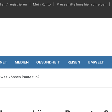
en / registrieren
Mein Konto
Pressemitteilung hier schreiben
eilungen.de
Wirtschaft
RNET
MEDIEN
GESUNDHEIT
REISEN
UMWELT
– was können Paare tun?