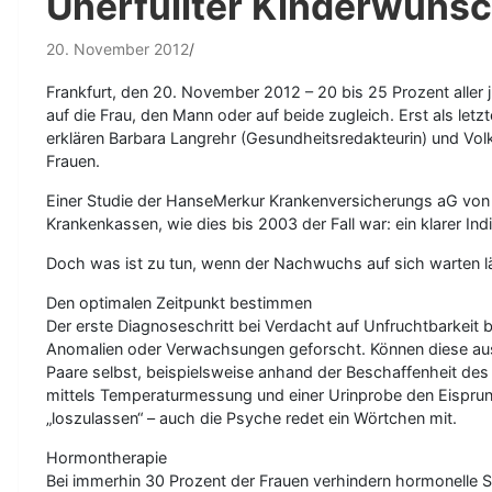
Unerfüllter Kinderwunsc
20. November 2012
Frankfurt, den 20. November 2012 – 20 bis 25 Prozent aller j
auf die Frau, den Mann oder auf beide zugleich. Erst als le
erklären Barbara Langrehr (Gesundheitsredakteurin) und Volk
Frauen.
Einer Studie der HanseMerkur Krankenversicherungs aG von 2
Krankenkassen, wie dies bis 2003 der Fall war: ein klarer I
Doch was ist zu tun, wenn der Nachwuchs auf sich warten l
Den optimalen Zeitpunkt bestimmen
Der erste Diagnoseschritt bei Verdacht auf Unfruchtbarkeit 
Anomalien oder Verwachsungen geforscht. Können diese ausg
Paare selbst, beispielsweise anhand der Beschaffenheit des
mittels Temperaturmessung und einer Urinprobe den Eisprung ex
„loszulassen“ – auch die Psyche redet ein Wörtchen mit.
Hormontherapie
Bei immerhin 30 Prozent der Frauen verhindern hormonelle S