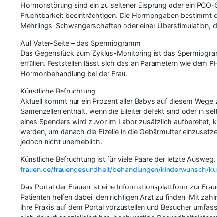
Hormonstörung sind ein zu seltener Eisprung oder ein PCO-S
Fruchtbarkeit beeinträchtigen. Die Hormongaben bestimmt der 
Mehrlings-Schwangerschaften oder einer Überstimulation, d
Auf Vater-Seite – das Spermiogramm
Das Gegenstück zum Zyklus-Monitoring ist das Spermiogramm
erfüllen. Feststellen lässt sich das an Parametern wie dem PH
Hormonbehandlung bei der Frau.
Künstliche Befruchtung
Aktuell kommt nur ein Prozent aller Babys auf diesem Wege z
Samenzellen enthält, wenn die Eileiter defekt sind oder in
eines Spenders wird zuvor im Labor zusätzlich aufbereitet, k
werden, um danach die Eizelle in die Gebärmutter einzusetzen
jedoch nicht unerheblich.
Künstliche Befruchtung ist für viele Paare der letzte Ausweg
frauen.de/frauengesundheit/behandlungen/kinderwunsch/kue
Das Portal der Frauen ist eine Informationsplattform zur F
Patienten helfen dabei, den richtigen Arzt zu finden. Mit za
ihre Praxis auf dem Portal vorzustellen und Besucher umfass