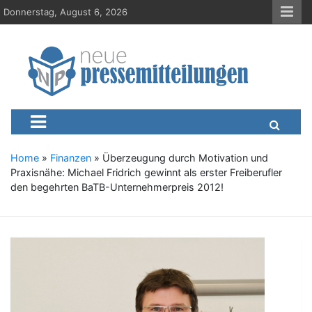
S
Donnerstag, August 6, 2026
k
i
p
t
o
c
Neue-Pressemitteilungen.d
Presseportal, Nachrichten, News, Meldungen, Wirtschaft
o
n
t
e
Home
»
Finanzen
»
Überzeugung durch Motivation und
n
Praxisnähe: Michael Fridrich gewinnt als erster Freiberufler
t
den begehrten BaTB-Unternehmerpreis 2012!