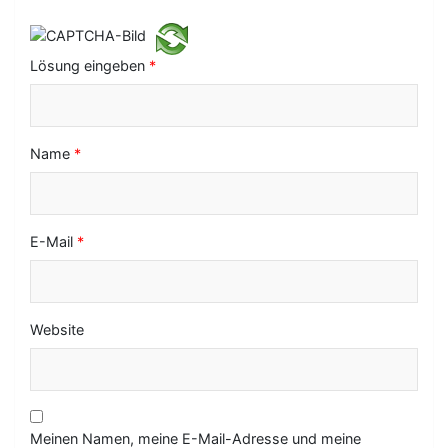
t
i
Lösung eingeben
*
o
n
Name
*
E-Mail
*
Website
Meinen Namen, meine E-Mail-Adresse und meine