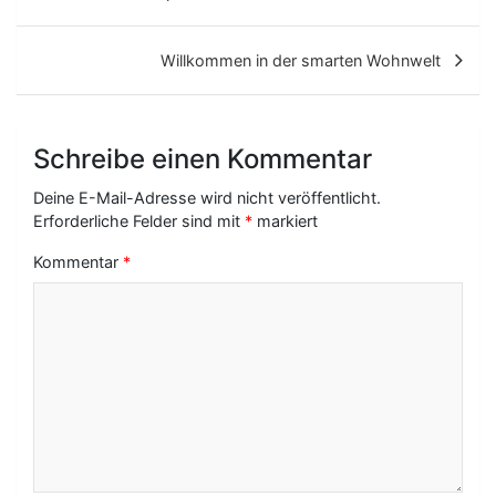
i
t
Willkommen in der smarten Wohnwelt
r
a
Schreibe einen Kommentar
g
Deine E-Mail-Adresse wird nicht veröffentlicht.
s
Erforderliche Felder sind mit
*
markiert
-
Kommentar
*
N
a
v
i
g
a