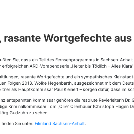
, rasante Wortgefechte au
Wußten Sie, dass ein Teil des Fernsehprogramms in Sachsen-Anhal
r erfolgreichen ARD-Vorabendserie „Heiter bis Tödlich – Alles Kla
mittlungen, rasante Wortgefechte und ein sympathisches Kleinstadt
uen Folgen 2013. Wolke Hegenbarth, ausgezeichnet mit dem Deutsc
x Eitner als Hauptkommissar Paul Kleinert – sorgen dafür, dass im s
z entspannten Kommissar gehören die resolute Revierleiterin Dr. Ge
dige Kriminalkommissar Tom „Ollie“ Ollenhauer (Christoph Hagen Di
Jörg Gudzuhn zu sehen.
finden Sie unter:
Filmland Sachsen-Anhalt
.