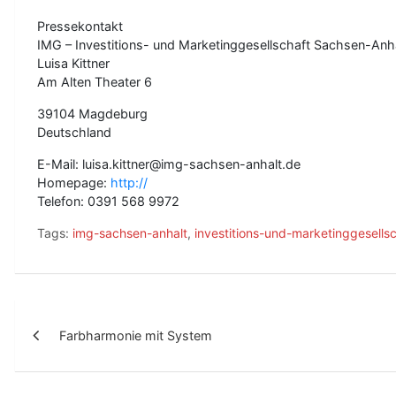
Pressekontakt
IMG – Investitions- und Marketinggesellschaft Sachsen-An
Luisa Kittner
Am Alten Theater 6
39104 Magdeburg
Deutschland
E-Mail: luisa.kittner@img-sachsen-anhalt.de
Homepage:
http://
Telefon: 0391 568 9972
Tags:
img-sachsen-anhalt
,
investitions-und-marketinggesells
B
Farbharmonie mit System
e
i