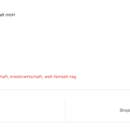
halt mbH
chaft
,
kreativwirtschaft
,
welt-fernseh-tag
Shops