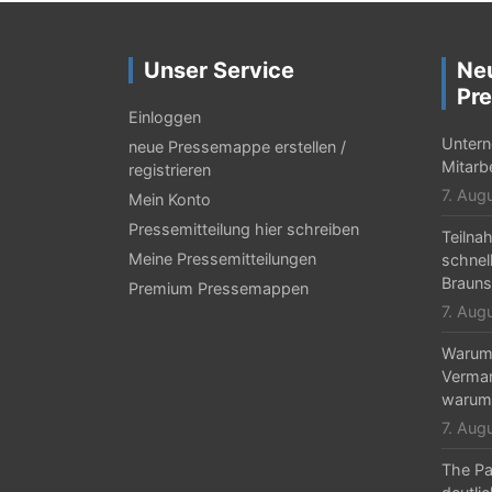
t
r
Unser Service
Ne
a
Pre
g
Einloggen
Untern
neue Pressemappe erstellen /
s
Mitarb
registrieren
-
7. Aug
Mein Konto
N
Pressemitteilung hier schreiben
Teilna
Meine Pressemitteilungen
schnel
a
Braun
Premium Pressemappen
v
7. Aug
i
Warum 
g
Vermar
warum
a
7. Aug
t
The Pa