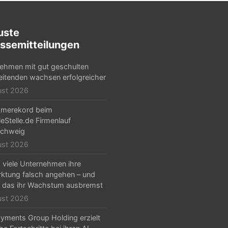
uste
ssemitteilungen
ehmen mit gut geschulten
eitenden wachsen erfolgreicher
ust 2026
hmerekord beim
leStelle.de Firmenlauf
schweig
ust 2026
viele Unternehmen ihre
ktung falsch angehen – und
 das ihr Wachstum ausbremst
ust 2026
yments Group Holding erzielt