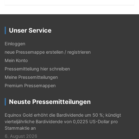
r
a
g
Unser Service
s
-
Einloggen
N
neue Pressemappe erstellen / registrieren
Mein Konto
a
Pressemitteilung hier schreiben
v
Meine Pressemitteilungen
i
Premium Pressemappen
g
Neuste Pressemitteilungen
a
t
Equinox Gold erhöht die Bardividende um 50 %; kündigt
vierteljährliche Bardividende von 0,0225 US-Dollar pro
i
Stammaktie an
o
6. August 2026