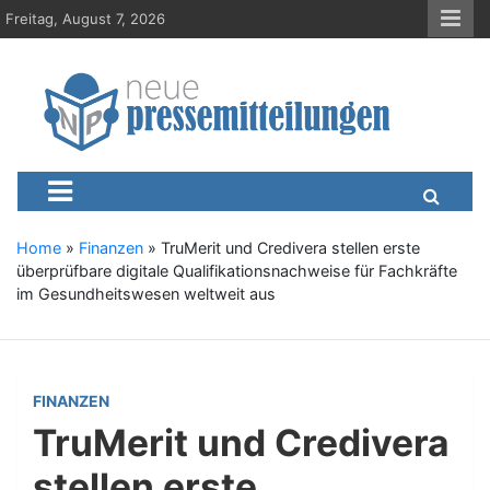
S
Freitag, August 7, 2026
k
i
p
t
o
c
Neue-Pressemitteilungen.d
Presseportal, Nachrichten, News, Meldungen, Wirtschaft
o
n
t
e
Home
»
Finanzen
»
TruMerit und Credivera stellen erste
n
überprüfbare digitale Qualifikationsnachweise für Fachkräfte
t
im Gesundheitswesen weltweit aus
FINANZEN
TruMerit und Credivera
stellen erste