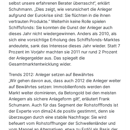
selbst unsere erfahrenen Berater überrascht“, erklärt
Schuhmann. „Dies zeigt, wie verunsichert die Anleger
aufgrund der Eurokrise sind: Sie flüchten in die ihnen
vertrauten Produkte.“ Weiterhin keine Rolle spielen
Schiffsfonds: Sie konnten die Gunst der Anleger auch
dieses Jahr nicht wiedergewinnen. Anders als 2010, als
sich eine vorsichtige Erholung des Schiffsfonds-Marktes
andeutete, sank das Interesse dieses Jahr wieder. Statt 7
Prozent im Vorjahr machten sie 2011 nur rund 2 Prozent
der Anlegergelder aus. Das spiegelt die
Gesamtmarktentwicklung wider.
Trends 2012: Anleger setzen auf Bewährtes
„Wir gehen davon aus, dass auch 2012 die Anleger weiter
auf Bewährtes setzen: Immobilienfonds werden den
Markt weiter dominieren, da Betongold bei den meisten
Anlegern als sichere Anlageform gilt“, erläutert Frank
Schumann. Auch für das Segment der Rohstofffonds ist
der Experte von dima24.de positiv gestimmt, denn sie
überzeugen durch eine stabile Nachfrage: Sie wird
befeuert vom Rohstoffhunger der Schwellenländer und
vom Mangel an Alternativen, etwa zu Erdöl als Basis der