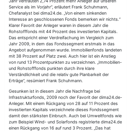
Jahr vertrauten 2,74 Prozent mehr Anleger auf unseren
Service als im Vorjahr“, erläutert Frank Schuhmann,
Chefanalyst bei dima24.de. „Von einem sinkenden
Interesse an geschlossenen Fonds bemerken wir nichts.“
Klarer Favorit der Anleger waren in diesem Jahr die
Rohstofffonds mit 44 Prozent des investierten Kapitals.
Das entspricht einer Verdreifachung im Vergleich zum
Jahr 2009, in dem das Fondssegment erstmals in das
Angebot aufgenommen wurde. Immobilienfonds landeten
mit 38 Prozent auf Platz zwei. Auch hier ist ein Anstieg
von rund 13 Prozentpunkten zu verzeichnen. „Immobilien-
und Rohstofffonds punkten durch ihre klare
Verständlichkeit und die relativ gute Planbarkeit der
Erträge“, resümiert Frank Schuhmann.
Gesunken ist in diesem Jahr die Nachfrage bei
Infrastrukturfonds, 2009 noch der Favorit der dima24.de-
Anleger. Mit einem Rückgang von 28 auf 11 Prozent des
investierten Kapitals verzeichnete dieses Fondssegment
damit den stärksten Einbruch. Auch bei Umweltfonds wie
zum Beispiel Wind- und Solarfonds registrierte dima24.de
einen Rückgang von 16 auf rund 3 Prozent. „Das hat