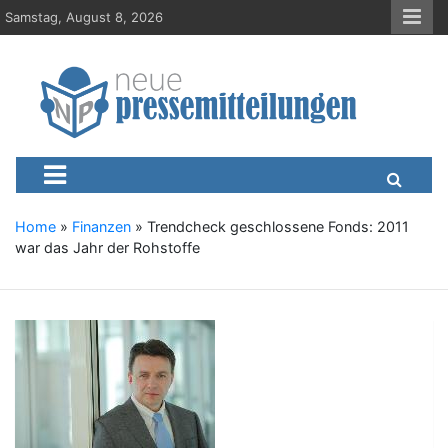
S
Samstag, August 8, 2026
k
i
p
t
o
c
Neue-Pressemitteilungen.d
Presseportal, Nachrichten, News, Meldungen, Wirtschaft
o
n
t
e
Home
»
Finanzen
»
Trendcheck geschlossene Fonds: 2011
n
war das Jahr der Rohstoffe
t