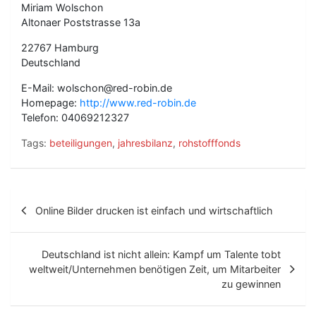
Miriam Wolschon
Altonaer Poststrasse 13a
22767 Hamburg
Deutschland
E-Mail: wolschon@red-robin.de
Homepage:
http://www.red-robin.de
Telefon: 04069212327
Tags:
beteiligungen
,
jahresbilanz
,
rohstofffonds
B
Online Bilder drucken ist einfach und wirtschaftlich
e
i
Deutschland ist nicht allein: Kampf um Talente tobt
t
weltweit/Unternehmen benötigen Zeit, um Mitarbeiter
zu gewinnen
r