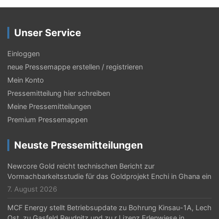
a
g
Unser Service
s
-
Einloggen
N
neue Pressemappe erstellen / registrieren
Mein Konto
a
Pressemitteilung hier schreiben
v
Meine Pressemitteilungen
i
Premium Pressemappen
g
Neuste Pressemitteilungen
a
t
Newcore Gold reicht technischen Bericht zur
Vormachbarkeitsstudie für das Goldprojekt Enchi in Ghana ein
i
7. August 2026
o
MCF Energy stellt Betriebsupdate zu Bohrung Kinsau-1A, Lech
Ost, zu Gasfeld Reudnitz und zu r Lizenz Erlenwiese in