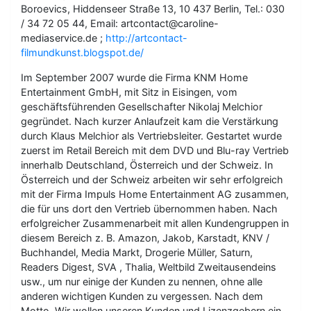
Boroevics, Hiddenseer Straße 13, 10 437 Berlin, Tel.: 030
/ 34 72 05 44, Email: artcontact@caroline-
mediaservice.de ;
http://artcontact-
filmundkunst.blogspot.de/
Im September 2007 wurde die Firma KNM Home
Entertainment GmbH, mit Sitz in Eisingen, vom
geschäftsführenden Gesellschafter Nikolaj Melchior
gegründet. Nach kurzer Anlaufzeit kam die Verstärkung
durch Klaus Melchior als Vertriebsleiter. Gestartet wurde
zuerst im Retail Bereich mit dem DVD und Blu-ray Vertrieb
innerhalb Deutschland, Österreich und der Schweiz. In
Österreich und der Schweiz arbeiten wir sehr erfolgreich
mit der Firma Impuls Home Entertainment AG zusammen,
die für uns dort den Vertrieb übernommen haben. Nach
erfolgreicher Zusammenarbeit mit allen Kundengruppen in
diesem Bereich z. B. Amazon, Jakob, Karstadt, KNV /
Buchhandel, Media Markt, Drogerie Müller, Saturn,
Readers Digest, SVA , Thalia, Weltbild Zweitausendeins
usw., um nur einige der Kunden zu nennen, ohne alle
anderen wichtigen Kunden zu vergessen. Nach dem
Motto „Wir wollen unseren Kunden und Lizenzgebern ein