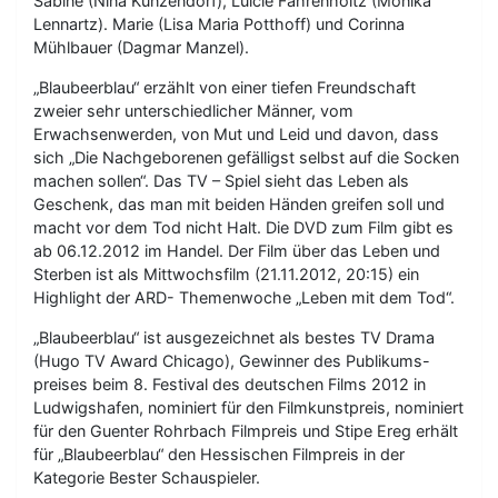
Sabine (Nina Kunzendorf), Luicie Fahrenholtz (Monika
Lennartz). Marie (Lisa Maria Potthoff) und Corinna
Mühlbauer (Dagmar Manzel).
„Blaubeerblau“ erzählt von einer tiefen Freundschaft
zweier sehr unterschiedlicher Männer, vom
Erwachsenwerden, von Mut und Leid und davon, dass
sich „Die Nachgeborenen gefälligst selbst auf die Socken
machen sollen“. Das TV – Spiel sieht das Leben als
Geschenk, das man mit beiden Händen greifen soll und
macht vor dem Tod nicht Halt. Die DVD zum Film gibt es
ab 06.12.2012 im Handel. Der Film über das Leben und
Sterben ist als Mittwochsfilm (21.11.2012, 20:15) ein
Highlight der ARD- Themenwoche „Leben mit dem Tod“.
„Blaubeerblau“ ist ausgezeichnet als bestes TV Drama
(Hugo TV Award Chicago), Gewinner des Publikums-
preises beim 8. Festival des deutschen Films 2012 in
Ludwigshafen, nominiert für den Filmkunstpreis, nominiert
für den Guenter Rohrbach Filmpreis und Stipe Ereg erhält
für „Blaubeerblau“ den Hessischen Filmpreis in der
Kategorie Bester Schauspieler.