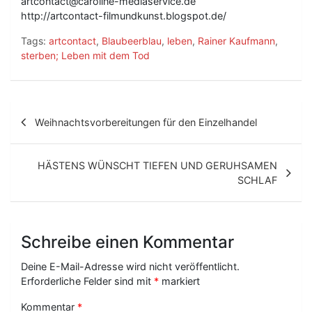
artcontact@caroline-mediaservice.de
http://artcontact-filmundkunst.blogspot.de/
Tags:
artcontact
,
Blaubeerblau
,
leben
,
Rainer Kaufmann
,
sterben; Leben mit dem Tod
B
Weihnachtsvorbereitungen für den Einzelhandel
e
i
HÄSTENS WÜNSCHT TIEFEN UND GERUHSAMEN
t
SCHLAF
r
a
Schreibe einen Kommentar
g
Deine E-Mail-Adresse wird nicht veröffentlicht.
s
Erforderliche Felder sind mit
*
markiert
-
Kommentar
*