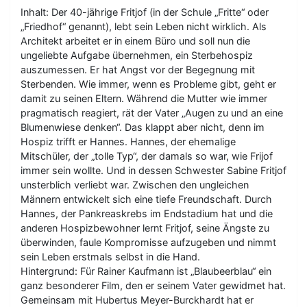
Inhalt: Der 40-jährige Fritjof (in der Schule „Fritte“ oder
„Friedhof“ genannt), lebt sein Leben nicht wirklich. Als
Architekt arbeitet er in einem Büro und soll nun die
ungeliebte Aufgabe übernehmen, ein Sterbehospiz
auszumessen. Er hat Angst vor der Begegnung mit
Sterbenden. Wie immer, wenn es Probleme gibt, geht er
damit zu seinen Eltern. Während die Mutter wie immer
pragmatisch reagiert, rät der Vater „Augen zu und an eine
Blumenwiese denken“. Das klappt aber nicht, denn im
Hospiz trifft er Hannes. Hannes, der ehemalige
Mitschüler, der „tolle Typ“, der damals so war, wie Frijof
immer sein wollte. Und in dessen Schwester Sabine Fritjof
unsterblich verliebt war. Zwischen den ungleichen
Männern entwickelt sich eine tiefe Freundschaft. Durch
Hannes, der Pankreaskrebs im Endstadium hat und die
anderen Hospizbewohner lernt Fritjof, seine Ängste zu
überwinden, faule Kompromisse aufzugeben und nimmt
sein Leben erstmals selbst in die Hand.
Hintergrund: Für Rainer Kaufmann ist „Blaubeerblau“ ein
ganz besonderer Film, den er seinem Vater gewidmet hat.
Gemeinsam mit Hubertus Meyer-Burckhardt hat er