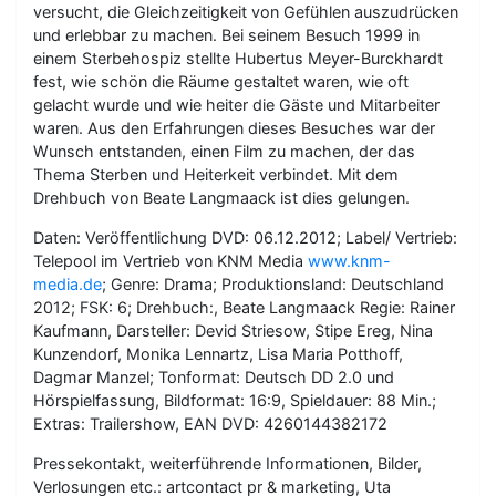
versucht, die Gleichzeitigkeit von Gefühlen auszudrücken
und erlebbar zu machen. Bei seinem Besuch 1999 in
einem Sterbehospiz stellte Hubertus Meyer-Burckhardt
fest, wie schön die Räume gestaltet waren, wie oft
gelacht wurde und wie heiter die Gäste und Mitarbeiter
waren. Aus den Erfahrungen dieses Besuches war der
Wunsch entstanden, einen Film zu machen, der das
Thema Sterben und Heiterkeit verbindet. Mit dem
Drehbuch von Beate Langmaack ist dies gelungen.
Daten: Veröffentlichung DVD: 06.12.2012; Label/ Vertrieb:
Telepool im Vertrieb von KNM Media
www.knm-
media.de
; Genre: Drama; Produktionsland: Deutschland
2012; FSK: 6; Drehbuch:, Beate Langmaack Regie: Rainer
Kaufmann, Darsteller: Devid Striesow, Stipe Ereg, Nina
Kunzendorf, Monika Lennartz, Lisa Maria Potthoff,
Dagmar Manzel; Tonformat: Deutsch DD 2.0 und
Hörspielfassung, Bildformat: 16:9, Spieldauer: 88 Min.;
Extras: Trailershow, EAN DVD: 4260144382172
Pressekontakt, weiterführende Informationen, Bilder,
Verlosungen etc.: artcontact pr & marketing, Uta