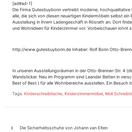
[ad#ad-1]
Die Firma Gutesbuybonn vertreibt moderne, hochqualitative 
alle, die sich von diesen neuartigen Kindermöbeln selbst e
Ausstellung in ihrem Ladengeschäft in Rösrath an. Dort finde
und Wohnideen für Kinderzimmer vor. Vorbeischauen lohnt s
http://www.gutesbuybonn.de Inhaber: Rolf Bonn Otto-Bren
In unseren Ausstellungsräumen in der Otto-Brenner-Str. 4 (d
Wandsticker. Neu im Programm sind Leander Betten in vers
Best of Best ) für alle Wohnbereiche ausstellen. Ein Besuch l
Tags:
Kinderschreibtische
,
Kinderzimmermöbel
,
Moll Schreibt
B
Die Sicherheitsschuhe von Johann van Elten
e