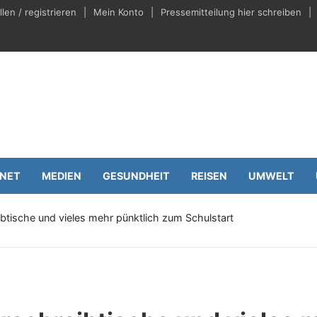
en / registrieren
Mein Konto
Pressemitteilung hier schreiben
eilungen.de
Wirtschaft
RNET
MEDIEN
GESUNDHEIT
REISEN
UMWELT
ibtische und vieles mehr pünktlich zum Schulstart