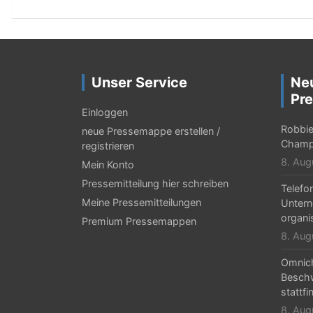
Unser Service
Ne
Pre
Einloggen
Robbie 
neue Pressemappe erstellen /
Champ
registrieren
8. Aug
Mein Konto
Pressemitteilung hier schreiben
Telefo
Meine Pressemitteilungen
Untern
organi
Premium Pressemappen
8. Aug
Omnic
Beschw
stattfi
8. Aug