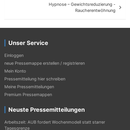
i
Hypnose – Gewichtsreduzierung -
t
Raucherentwöhnung
r
a
g
Unser Service
s
Einloggen
-
neue Pressemappe erstellen / registrieren
N
Mein Konto
a
Pressemitteilung hier schreiben
Meine Pressemitteilungen
v
Premium Pressemappen
i
g
Neuste Pressemitteilungen
a
Arbeitszeit: AUB fordert Wochenmodell statt starrer
Tagesgrenze