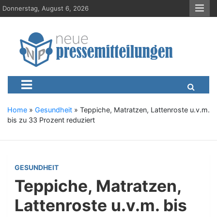
S
Donnerstag, August 6, 2026
k
i
p
t
o
c
Neue-Pressemitteilungen.d
Presseportal, Nachrichten, News, Meldungen, Wirtschaft
o
n
t
e
Home
»
Gesundheit
»
Teppiche, Matratzen, Lattenroste u.v.m.
n
bis zu 33 Prozent reduziert
t
GESUNDHEIT
Teppiche, Matratzen,
Lattenroste u.v.m. bis