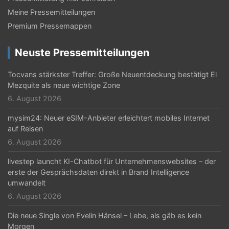
a
Meine Pressemitteilungen
v
Premium Pressemappen
i
g
Neuste Pressemitteilungen
a
Tocvans stärkster Treffer: Große Neuentdeckung bestätigt El
t
Mezquite als neue wichtige Zone
6. August 2026
i
mysim24: Neuer eSIM-Anbieter erleichtert mobiles Internet
o
auf Reisen
n
6. August 2026
livestep launcht KI-Chatbot für Unternehmenswebsites – der
erste der Gesprächsdaten direkt in Brand Intelligence
umwandelt
6. August 2026
Die neue Single von Evelin Hänsel – Lebe, als gäb es kein
Morgen