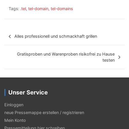
Tags:
.tel
,
tel-domain
,
tel-domains
B
Alles professionell und schmackhaft grillen
e
i
Gratisproben und Warenproben risikofrei zu Hause
t
testen
r
a
g
Unser Service
s
Einloggen
-
neue Pressemappe erstellen / registrieren
N
Mein Konto
Pressemitteilung hier schreiben