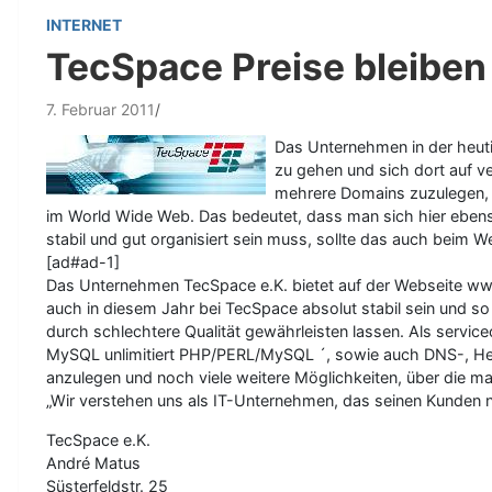
INTERNET
TecSpace Preise bleiben 
7. Februar 2011
Das Unternehmen in der heuti
zu gehen und sich dort auf ve
mehrere Domains zuzulegen, s
im World Wide Web. Das bedeutet, dass man sich hier ebens
stabil und gut organisiert sein muss, sollte das auch beim We
[ad#ad-1]
Das Unternehmen TecSpace e.K. bietet auf der Webseite www
auch in diesem Jahr bei TecSpace absolut stabil sein und so 
durch schlechtere Qualität gewährleisten lassen. Als servic
MySQL unlimitiert PHP/PERL/MySQL ´, sowie auch DNS-, Heade
anzulegen und noch viele weitere Möglichkeiten, über die m
„Wir verstehen uns als IT-Unternehmen, das seinen Kunden ne
TecSpace e.K.
André Matus
Süsterfeldstr. 25