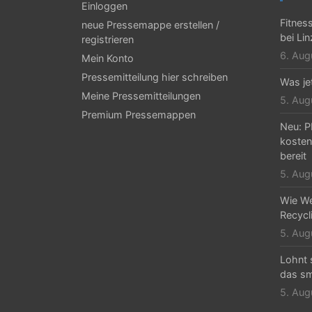
g
Einloggen
Fitnes
neue Pressemappe erstellen /
s
bei Li
registrieren
-
6. Aug
Mein Konto
N
Pressemitteilung hier schreiben
Was jet
Meine Pressemitteilungen
a
5. Aug
Premium Pressemappen
v
Neu: P
kosten
i
bereit
g
5. Aug
a
Wie We
Recycli
t
5. Aug
i
Lohnt 
o
das sm
n
5. Aug