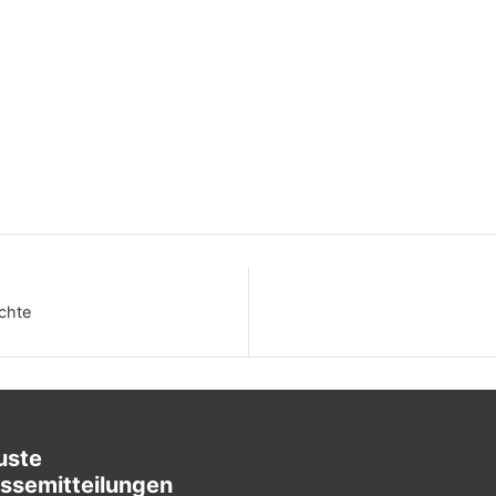
chte
uste
ssemitteilungen