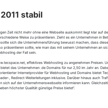
2011 stabil
gen Zeit nicht mehr ohne eine Webseite auskommt liegt klar auf d
rschiedene Weise zu präsentieren. Zieht es ein Unternehmen in Bet
ollte sich die Unternehmensführung bewusst machen, dass diese W
o präsentieren sollte, wie man das mit seinem Unternehmen an sic
bhosting der Fall sein.
.tecspace.net, effektives Webhosting zu angenehmen Preisen. Und 
bietet das Unternehmen .de Domains für nur 2,50 im Jahr an. Dabei s
eorientierter Internetprovider für Webhosting und Domains bietet T
r-, Redirect-Weiterleitungen inklusive. Darüber hinaus auch Traf
an sich auf der Unternehmenswebseite informieren kann. Gleichzeit
ben höchster Qualität günstige Preise bietet“.