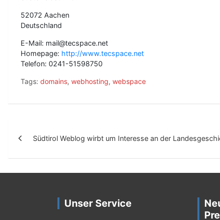
52072 Aachen
Deutschland
E-Mail: mail@tecspace.net
Homepage:
http://www.tecspace.net
Telefon: 0241-51598750
Tags:
domains
,
webhosting
,
webspace
B
Südtirol Weblog wirbt um Interesse an der Landesgeschi
e
i
t
r
Unser Service
Ne
a
Pre