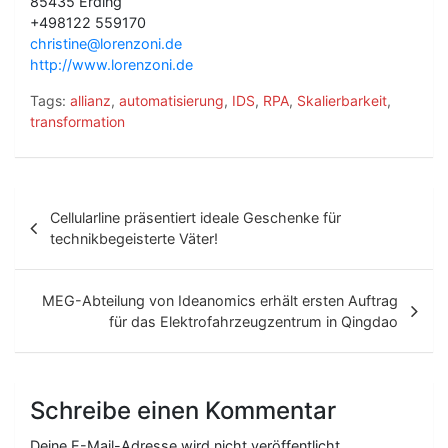
85435 Erding
+498122 559170
christine@lorenzoni.de
http://www.lorenzoni.de
Tags:
allianz
,
automatisierung
,
IDS
,
RPA
,
Skalierbarkeit
,
transformation
B
Cellularline präsentiert ideale Geschenke für
e
technikbegeisterte Väter!
i
t
MEG-Abteilung von Ideanomics erhält ersten Auftrag
für das Elektrofahrzeugzentrum in Qingdao
r
a
g
Schreibe einen Kommentar
s
Deine E-Mail-Adresse wird nicht veröffentlicht.