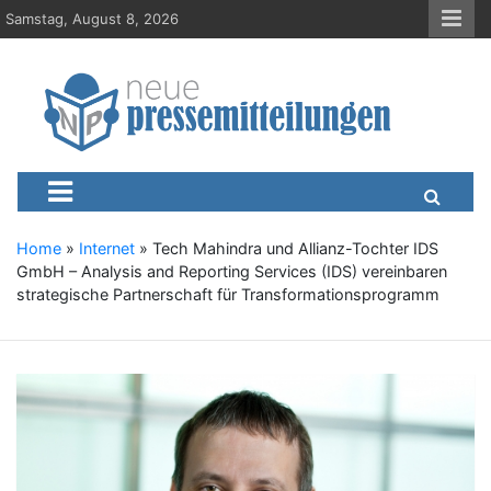
S
Samstag, August 8, 2026
k
i
p
t
o
c
Neue-Pressemitteilungen.d
Presseportal, Nachrichten, News, Meldungen, Wirtschaft
o
n
t
e
Home
»
Internet
»
Tech Mahindra und Allianz-Tochter IDS
n
GmbH – Analysis and Reporting Services (IDS) vereinbaren
t
strategische Partnerschaft für Transformationsprogramm