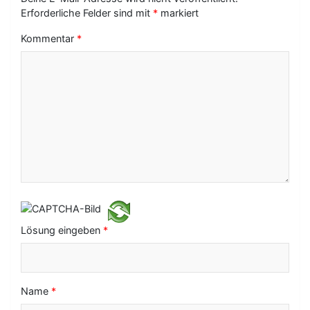
-
Erforderliche Felder sind mit
*
markiert
N
Kommentar
*
a
v
i
g
a
t
i
o
Lösung eingeben
*
n
Name
*