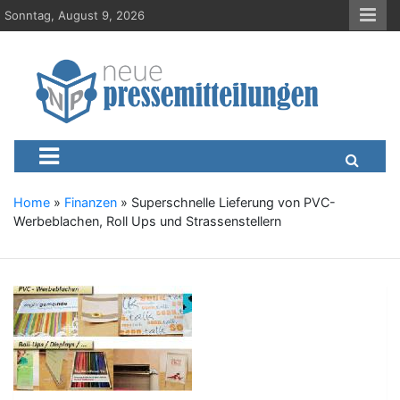
S
Sonntag, August 9, 2026
k
i
p
t
o
c
Neue-Pressemitteilungen.d
Presseportal, Nachrichten, News, Meldungen, Wirtschaft
o
n
t
e
Home
»
Finanzen
»
Superschnelle Lieferung von PVC-
n
Werbeblachen, Roll Ups und Strassenstellern
t