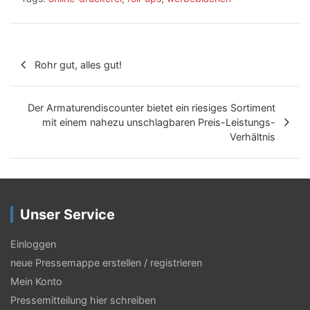
B
Rohr gut, alles gut!
e
i
Der Armaturendiscounter bietet ein riesiges Sortiment
t
mit einem nahezu unschlagbaren Preis-Leistungs-
Verhältnis
r
a
g
Unser Service
s
-
Einloggen
N
neue Pressemappe erstellen / registrieren
Mein Konto
a
Pressemitteilung hier schreiben