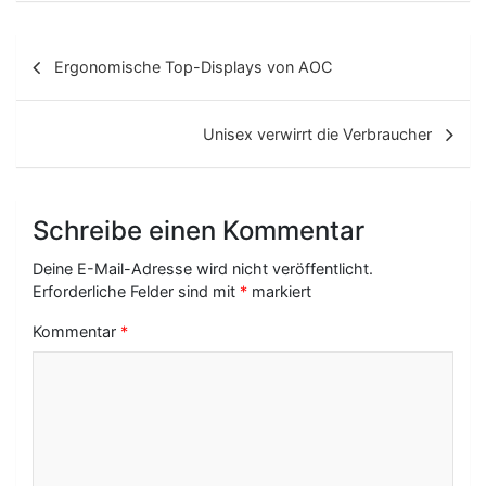
B
Ergonomische Top-Displays von AOC
e
i
Unisex verwirrt die Verbraucher
t
r
Schreibe einen Kommentar
a
g
Deine E-Mail-Adresse wird nicht veröffentlicht.
Erforderliche Felder sind mit
*
markiert
s
Kommentar
*
-
N
a
v