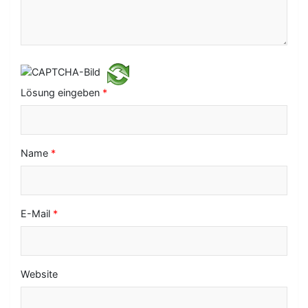
i
g
a
t
i
Lösung eingeben
*
o
n
Name
*
E-Mail
*
Website