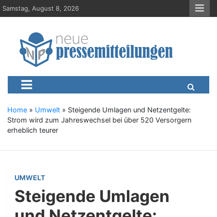
S
Samstag, August 8, 2026
k
i
p
t
o
c
Neue-Pressemitteilungen.d
Presseportal, Nachrichten, News, Meldungen, Wirtschaft
o
n
t
e
Home
»
Umwelt
»
Steigende Umlagen und Netzentgelte:
n
Strom wird zum Jahreswechsel bei über 520 Versorgern
t
erheblich teurer
UMWELT
Steigende Umlagen
und Netzentgelte: