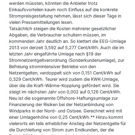
werden müssten, könnten die Anbieter trotz
Einkaufsvorteilen kaum noch Einfluss auf die konkrete
Strompreisgestaltung nehmen, lässt sich dieser Tage in
vielen Pressemitteilungen lesen.
Tatsächlich steigen die Kosten mehrerer gesetzlicher
Abgaben, die Verbraucher schultern müssen, im
kommenden Jahr deutlich an. So klettert die EEG-Umlage
2013 von derzeit 3,592 auf 5,277 Cent/kWh. Auch die im
letzten Jahr eingeführte Umlage nach §19 der
Stromnetzentgeltverordnung (Sonderkundenumlage), zur
Befreiung stromintensiver Betriebe von den
Netzentgelten, verdoppelt sich von 0,151 Cent/kWh auf
0,329 Cent/kWh. Teurer wird zudem die KWK-Umlage,
über die die Kraft-Wärme-Kopplung gefördert wird. Sie
steigt im nächsten Jahr von 0,002 auf 0,126 Cent/kWh.
Neu ist die sogenannte Offshore-Haftungsumlage zur
Finanzierung der Risiken bei der Netzanbindung von
Windparks in der Nord- und Ostsee. Gerechnet wird mit
einer Umlagenhöhe von 0,25 Cent/kWh.** Hinzu kommt
vielerorts ein teils erheblicher Anstieg der Netzentgelte für
die Durchleitung von Strom zum Endkunden, der die