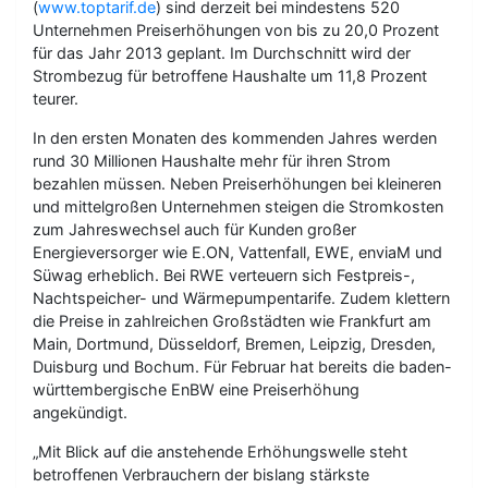
(
www.toptarif.de
) sind derzeit bei mindestens 520
Unternehmen Preiserhöhungen von bis zu 20,0 Prozent
für das Jahr 2013 geplant. Im Durchschnitt wird der
Strombezug für betroffene Haushalte um 11,8 Prozent
teurer.
In den ersten Monaten des kommenden Jahres werden
rund 30 Millionen Haushalte mehr für ihren Strom
bezahlen müssen. Neben Preiserhöhungen bei kleineren
und mittelgroßen Unternehmen steigen die Stromkosten
zum Jahreswechsel auch für Kunden großer
Energieversorger wie E.ON, Vattenfall, EWE, enviaM und
Süwag erheblich. Bei RWE verteuern sich Festpreis-,
Nachtspeicher- und Wärmepumpentarife. Zudem klettern
die Preise in zahlreichen Großstädten wie Frankfurt am
Main, Dortmund, Düsseldorf, Bremen, Leipzig, Dresden,
Duisburg und Bochum. Für Februar hat bereits die baden-
württembergische EnBW eine Preiserhöhung
angekündigt.
„Mit Blick auf die anstehende Erhöhungswelle steht
betroffenen Verbrauchern der bislang stärkste