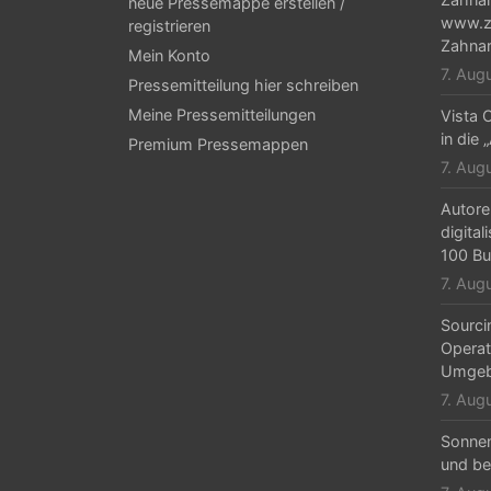
neue Pressemappe erstellen /
www.za
registrieren
Zahnar
Mein Konto
7. Aug
Pressemitteilung hier schreiben
Meine Pressemitteilungen
Vista C
in die 
Premium Pressemappen
7. Aug
Autore
digital
100 Bu
7. Aug
Sourci
Operat
Umgeb
7. Aug
Sonne
und be