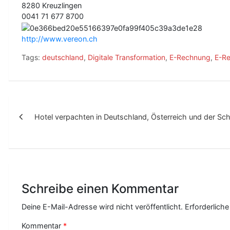
8280 Kreuzlingen
0041 71 677 8700
http://www.vereon.ch
Tags:
deutschland
,
Digitale Transformation
,
E-Rechnung
,
E-Re
B
Hotel verpachten in Deutschland, Österreich und der Sc
e
i
t
r
Schreibe einen Kommentar
a
g
Deine E-Mail-Adresse wird nicht veröffentlicht.
Erforderliche
s
Kommentar
*