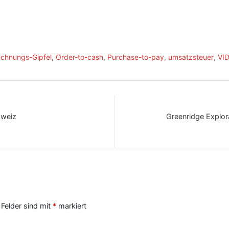
chnungs-Gipfel
,
Order-to-cash
,
Purchase-to-pay
,
umsatzsteuer
,
VID
hweiz
Greenridge Explora
 Felder sind mit
*
markiert