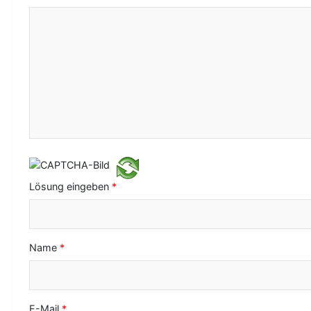
-
N
a
v
i
g
a
t
Lösung eingeben
*
i
o
Name
*
n
E-Mail
*