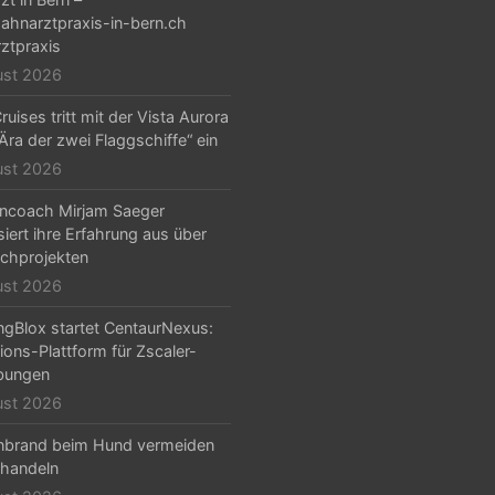
hnarztpraxis-in-bern.ch
ztpraxis
ust 2026
ruises tritt mit der Vista Aurora
„Ära der zwei Flaggschiffe“ ein
ust 2026
ncoach Mirjam Saeger
isiert ihre Erfahrung aus über
chprojekten
ust 2026
ngBlox startet CentaurNexus:
ions-Plattform für Zscaler-
ungen
ust 2026
nbrand beim Hund vermeiden
handeln