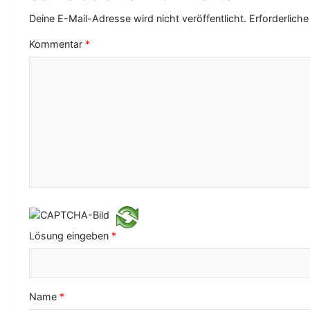
g
Deine E-Mail-Adresse wird nicht veröffentlicht.
Erforderliche
s
Kommentar
*
-
N
a
v
i
g
a
t
Lösung eingeben
*
i
o
Name
*
n