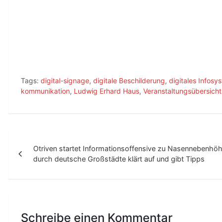
Tags:
digital-signage
,
digitale Beschilderung
,
digitales Infosy
kommunikation
,
Ludwig Erhard Haus
,
Veranstaltungsübersicht
B
Otriven startet Informationsoffensive zu Nasenneben
e
durch deutsche Großstädte klärt auf und gibt Tipps
i
t
r
Schreibe einen Kommentar
a