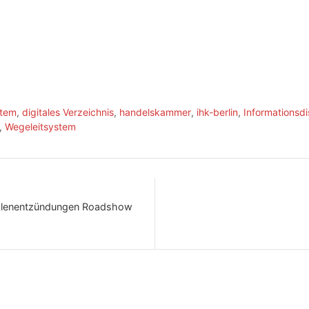
stem
,
digitales Verzeichnis
,
handelskammer
,
ihk-berlin
,
Informationsdi
,
Wegeleitsystem
höhlenentzündungen Roadshow