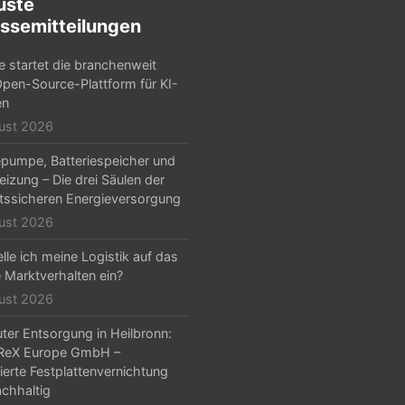
uste
ssemitteilungen
e startet die branchenweit
Open-Source-Plattform für KI-
en
ust 2026
umpe, Batteriespeicher und
eizung – Die drei Säulen der
tssicheren Energieversorgung
ust 2026
lle ich meine Logistik auf das
e Marktverhalten ein?
ust 2026
er Entsorgung in Heilbronn:
ReX Europe GmbH –
zierte Festplattenvernichtung
chhaltig