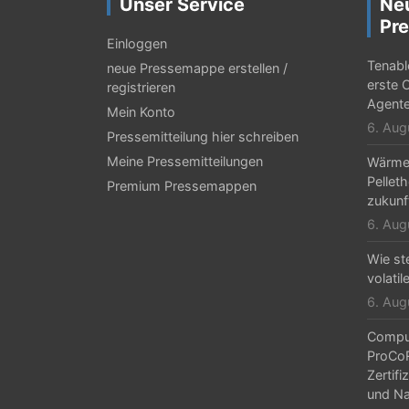
Unser Service
Ne
Pre
Einloggen
Tenabl
neue Pressemappe erstellen /
erste 
registrieren
Agent
Mein Konto
6. Aug
Pressemitteilung hier schreiben
Meine Pressemitteilungen
Wärmep
Pelleth
Premium Pressemappen
zukunf
6. Aug
Wie ste
volatil
6. Aug
Comput
ProCo
Zertifi
und Na