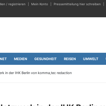
en / registrieren
Mein Konto
Pressemitteilung hier schreiben
eilungen.de
Wirtschaft
RNET
MEDIEN
GESUNDHEIT
REISEN
UMWELT
erk in der IHK Berlin von komma,tec redaction