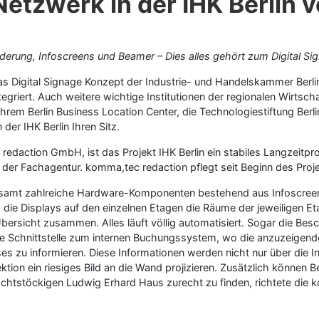
 Netzwerk in der IHK Berlin
erung, Infoscreens und Beamer – Dies alles gehört zum Digital Si
as Digital Signage Konzept der Industrie- und Handelskammer Berl
tegriert. Auch weitere wichtige Institutionen der regionalen Wirtsc
em Berlin Business Location Center, die Technologiestiftung Berlin (
er IHK Berlin Ihren Sitz.
redaction GmbH, ist das Projekt IHK Berlin ein stabiles Langzeitp
 der Fachagentur. komma,tec redaction pflegt seit Beginn des Pro
gesamt zahlreiche Hardware-Komponenten bestehend aus Infoscreen
die Displays auf den einzelnen Etagen die Räume der jeweiligen Et
sicht zusammen. Alles läuft völlig automatisiert. Sogar die Besch
 Schnittstelle zum internen Buchungssystem, wo die anzuzeigenden
es zu informieren. Diese Informationen werden nicht nur über die 
tion ein riesiges Bild an die Wand projizieren. Zusätzlich können
chtstöckigen Ludwig Erhard Haus zurecht zu finden, richtete die k