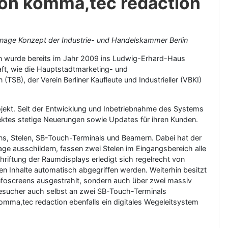
 von komma,tec redaction
gnage Konzept der Industrie- und Handelskammer Berlin
in wurde bereits im Jahr 2009 ins Ludwig-Erhard-Haus
haft, wie die Hauptstadtmarketing- und
TSB), der Verein Berliner Kaufleute und Industrieller (VBKI)
rojekt. Seit der Entwicklung und Inbetriebnahme des Systems
jektes stetige Neuerungen sowie Updates für ihren Kunden.
s, Stelen, SB-Touch-Terminals und Beamern. Dabei hat der
age ausschildern, fassen zwei Stelen im Eingangsbereich alle
riftung der Raumdisplays erledigt sich regelrecht von
 Inhalte automatisch abgegriffen werden. Weiterhin besitzt
Infoscreens ausgestrahlt, sondern auch über zwei massiv
 Besucher auch selbst an zwei SB-Touch-Terminals
omma,tec redaction ebenfalls ein digitales Wegeleitsystem