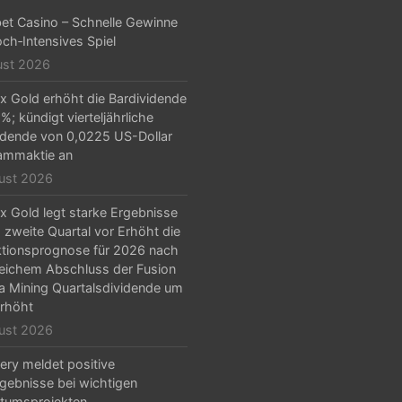
et Casino – Schnelle Gewinne
ch‑Intensives Spiel
ust 2026
x Gold erhöht die Bardividende
%; kündigt vierteljährliche
idende von 0,0225 US-Dollar
ammaktie an
ust 2026
x Gold legt starke Ergebnisse
s zweite Quartal vor Erhöht die
tionsprognose für 2026 nach
reichem Abschluss der Fusion
la Mining Quartalsdividende um
rhöht
ust 2026
ery meldet positive
gebnisse bei wichtigen
tumsprojekten,