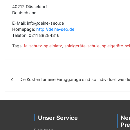
40212 Düsseldorf
Deutschland
E-Mail: info@deine-seo.de
Homepage:
http://deine-seo.de
Telefon: 0211 88284316
Tags:
fallschutz-spielplatz
,
spielgeräte-schule
,
spielgeräte-sc
B
Die Kosten für eine Fertiggarage sind so individuell wie 
e
i
t
r
Unser Service
Ne
a
Pre