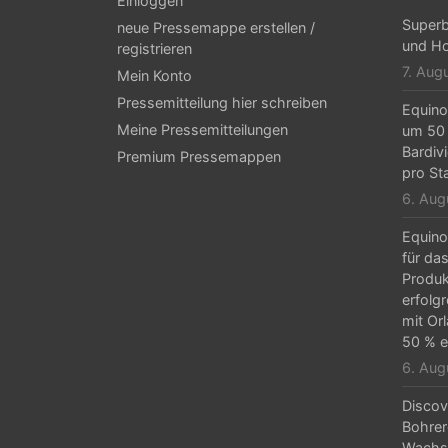
g
Einloggen
Superb
neue Pressemappe erstellen /
s
und Ho
registrieren
-
7. Aug
Mein Konto
N
Pressemitteilung hier schreiben
Equino
Meine Pressemitteilungen
um 50 
a
Bardiv
Premium Pressemappen
v
pro St
6. Aug
i
g
Equino
für da
a
Produk
erfolg
t
mit Or
i
50 % e
6. Aug
o
n
Discov
Bohrer
Wachs