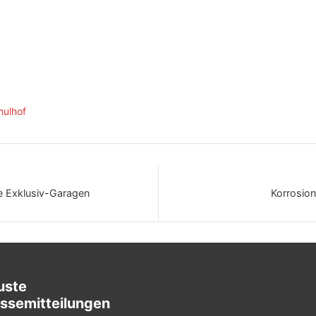
hulhof
die Exklusiv-Garagen
Korrosio
uste
ssemitteilungen