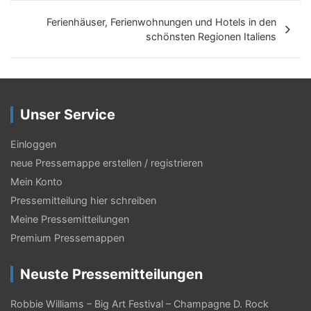
i
t
Ferienhäuser, Ferienwohnungen und Hotels in den
schönsten Regionen Italiens
r
a
g
Unser Service
s
-
Einloggen
N
neue Pressemappe erstellen / registrieren
Mein Konto
a
Pressemitteilung hier schreiben
v
Meine Pressemitteilungen
i
Premium Pressemappen
g
Neuste Pressemitteilungen
a
t
Robbie Williams – Big Art Festival – Champagne D. Rock