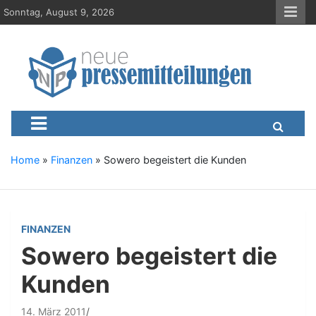
S
Sonntag, August 9, 2026
k
i
p
t
o
c
Neue-Pressemitteilungen.d
Presseportal, Nachrichten, News, Meldungen, Wirtschaft
o
n
t
e
Home
»
Finanzen
»
Sowero begeistert die Kunden
n
t
FINANZEN
Sowero begeistert die
Kunden
14. März 2011