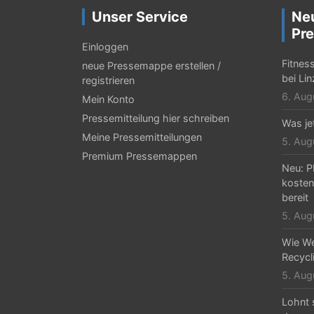
r
Unser Service
Ne
a
Pre
g
Einloggen
Fitnes
neue Pressemappe erstellen /
s
bei Li
registrieren
-
6. Aug
Mein Konto
N
Pressemitteilung hier schreiben
Was jet
Meine Pressemitteilungen
a
5. Aug
Premium Pressemappen
v
Neu: P
kosten
i
bereit
g
5. Aug
a
Wie We
Recycli
t
5. Aug
i
Lohnt 
o