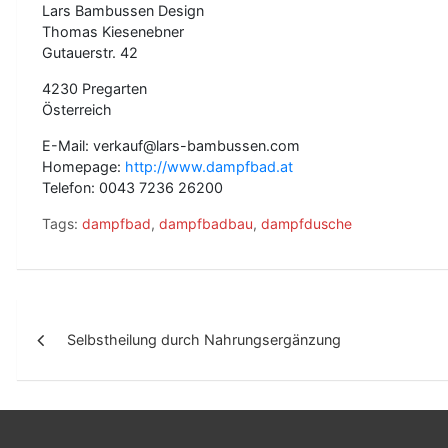
Lars Bambussen Design
Thomas Kiesenebner
Gutauerstr. 42
4230 Pregarten
Österreich
E-Mail: verkauf@lars-bambussen.com
Homepage:
http://www.dampfbad.at
Telefon: 0043 7236 26200
Tags:
dampfbad
,
dampfbadbau
,
dampfdusche
B
Selbstheilung durch Nahrungsergänzung
e
i
t