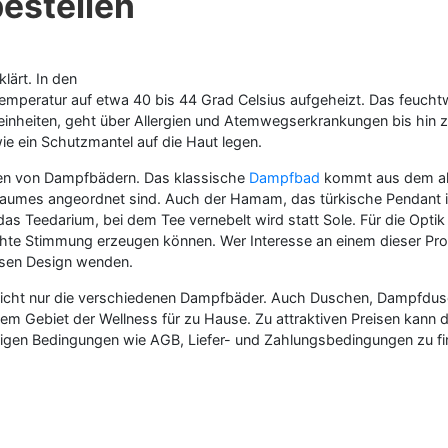
estellen
lärt. In den
eratur auf etwa 40 bis 44 Grad Celsius aufgeheizt. Das feuchtwar
einheiten, geht über Allergien und Atemwegserkrankungen bis hin z
 wie ein Schutzmantel auf die Haut legen.
men von Dampfbädern. Das klassische
Dampfbad
kommt aus dem alte
 Raumes angeordnet sind. Auch der Hamam, das türkische Pendant ist 
das Teedarium, bei dem Tee vernebelt wird statt Sole. Für die Opti
te Stimmung erzeugen können. Wer Interesse an einem dieser Pro
ssen Design wenden.
ht nur die verschiedenen Dampfbäder. Auch Duschen, Dampfdusch
 dem Gebiet der Wellness für zu Hause. Zu attraktiven Preisen kann
igen Bedingungen wie AGB, Liefer- und Zahlungsbedingungen zu fi