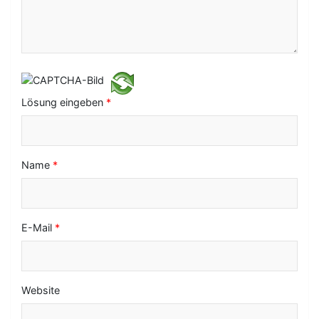
i
g
a
t
i
Lösung eingeben
*
o
n
Name
*
E-Mail
*
Website