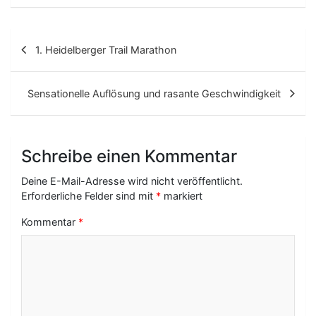
B
1. Heidelberger Trail Marathon
e
i
Sensationelle Auflösung und rasante Geschwindigkeit
t
r
Schreibe einen Kommentar
a
g
Deine E-Mail-Adresse wird nicht veröffentlicht.
Erforderliche Felder sind mit
*
markiert
s
Kommentar
*
-
N
a
v