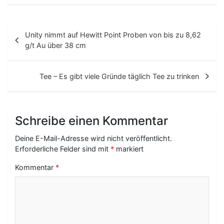
B
Unity nimmt auf Hewitt Point Proben von bis zu 8,62
e
g/t Au über 38 cm
i
t
Tee – Es gibt viele Gründe täglich Tee zu trinken
r
a
Schreibe einen Kommentar
g
Deine E-Mail-Adresse wird nicht veröffentlicht.
s
Erforderliche Felder sind mit
*
markiert
-
Kommentar
*
N
a
v