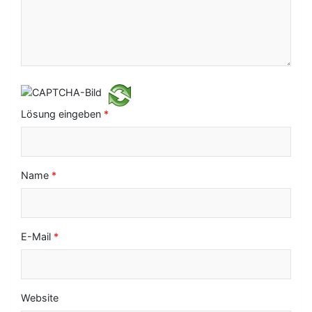
i
g
a
t
i
Lösung eingeben
*
o
n
Name
*
E-Mail
*
Website