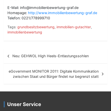
E-Mail: info@immobilienbewertung-graf.de
Homepage:
http://www.immobilienbewertung-graf.de
Telefon: 0221/778999710
Tags:
grundbesitzbewertung
,
immobilien-gutachter
,
immobilienbewertung
B
Neu: GEHWOL High Heels-Entlastungssohlen
e
i
eGovernment MONITOR 2011: Digitale Kommunikation
t
zwischen Staat und Bürger findet nur begrenzt statt
r
a
g
Unser Service