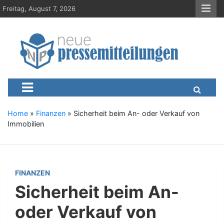
S
Freitag, August 7, 2026
k
i
p
t
o
c
Neue-Pressemitteilungen.d
Presseportal, Nachrichten, News, Meldungen, Wirtschaft
o
n
t
e
Home
»
Finanzen
»
Sicherheit beim An- oder Verkauf von
n
Immobilien
t
FINANZEN
Sicherheit beim An-
oder Verkauf von