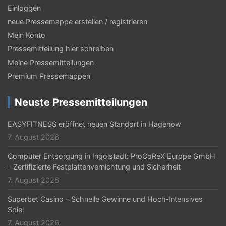
s
Einloggen
-
neue Pressemappe erstellen / registrieren
N
Mein Konto
a
Pressemitteilung hier schreiben
Meine Pressemitteilungen
v
Premium Pressemappen
i
g
Neuste Pressemitteilungen
a
EASYFITNESS eröffnet neuen Standort in Hagenow
t
7. August 2026
i
Computer Entsorgung in Ingolstadt: ProCoReX Europe GmbH
– Zertifizierte Festplattenvernichtung und Sicherheit
o
7. August 2026
n
Superbet Casino – Schnelle Gewinne und Hoch‑Intensives
Spiel
7. August 2026