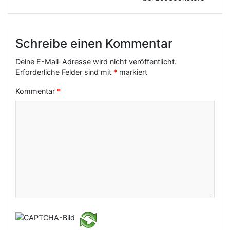
a
g
Schreibe einen Kommentar
s
-
Deine E-Mail-Adresse wird nicht veröffentlicht.
Erforderliche Felder sind mit
*
markiert
N
Kommentar
*
a
v
i
g
a
t
i
o