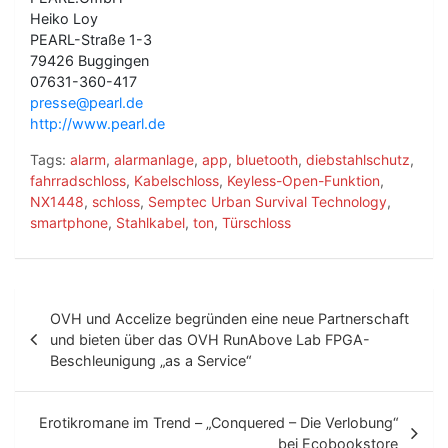
Heiko Loy
PEARL-Straße 1-3
79426 Buggingen
07631-360-417
presse@pearl.de
http://www.pearl.de
Tags:
alarm
,
alarmanlage
,
app
,
bluetooth
,
diebstahlschutz
,
fahrradschloss
,
Kabelschloss
,
Keyless-Open-Funktion
,
NX1448
,
schloss
,
Semptec Urban Survival Technology
,
smartphone
,
Stahlkabel
,
ton
,
Türschloss
B
OVH und Accelize begründen eine neue Partnerschaft
e
und bieten über das OVH RunAbove Lab FPGA-
Beschleunigung „as a Service“
i
t
Erotikromane im Trend – „Conquered – Die Verlobung“
r
bei Ecobookstore