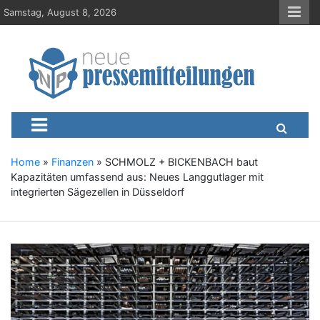
S
Samstag, August 8, 2026
k
i
p
t
o
c
Neue-Pressemitteilungen.d
Presseportal, Nachrichten, News, Meldungen, Wirtschaft
o
n
t
e
Home
»
Finanzen
»
SCHMOLZ + BICKENBACH baut
n
Kapazitäten umfassend aus: Neues Langgutlager mit
t
integrierten Sägezellen in Düsseldorf