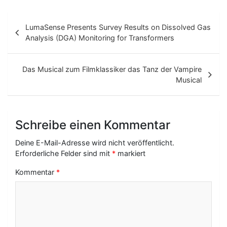
B
LumaSense Presents Survey Results on Dissolved Gas
e
Analysis (DGA) Monitoring for Transformers
i
t
Das Musical zum Filmklassiker das Tanz der Vampire
Musical
r
a
g
Schreibe einen Kommentar
s
Deine E-Mail-Adresse wird nicht veröffentlicht.
-
Erforderliche Felder sind mit
*
markiert
N
Kommentar
*
a
v
i