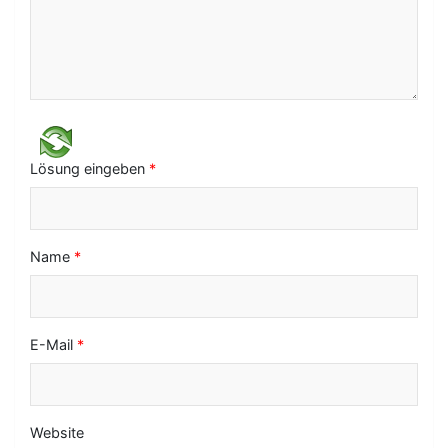
g
a
t
i
o
Lösung eingeben
*
n
Name
*
E-Mail
*
Website