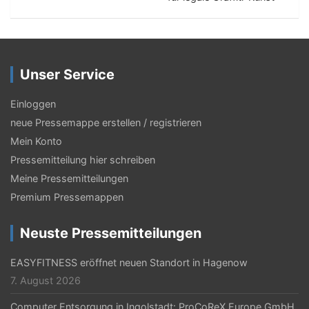
t
r
a
g
Unser Service
s
Einloggen
-
neue Pressemappe erstellen / registrieren
N
Mein Konto
a
Pressemitteilung hier schreiben
Meine Pressemitteilungen
v
Premium Pressemappen
i
g
Neuste Pressemitteilungen
a
EASYFITNESS eröffnet neuen Standort in Hagenow
t
7. August 2026
i
Computer Entsorgung in Ingolstadt: ProCoReX Europe GmbH