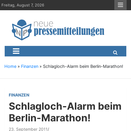
S
Freitag, August 7, 2026
k
i
p
t
o
c
Neue-Pressemitteilungen.d
Presseportal, Nachrichten, News, Meldungen, Wirtschaft
o
n
t
e
Home
»
Finanzen
»
Schlagloch-Alarm beim Berlin-Marathon!
n
t
FINANZEN
Schlagloch-Alarm beim
Berlin-Marathon!
23. September 2011