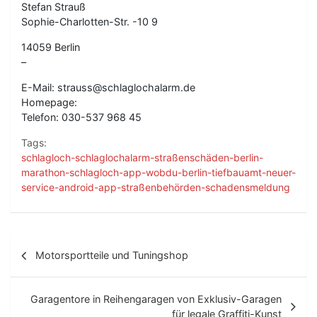
Stefan Strauß
Sophie-Charlotten-Str. -10 9
14059 Berlin
–
E-Mail: strauss@schlaglochalarm.de
Homepage:
Telefon: 030-537 968 45
Tags:
schlagloch-schlaglochalarm-straßenschäden-berlin-
marathon-schlagloch-app-wobdu-berlin-tiefbauamt-neuer-
service-android-app-straßenbehörden-schadensmeldung
B
Motorsportteile und Tuningshop
e
i
Garagentore in Reihengaragen von Exklusiv-Garagen
für legale Graffiti-Kunst